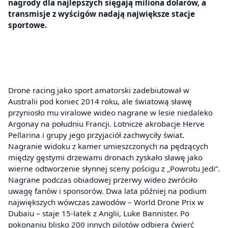
nagrody dla najlepszych sięgają miliona dolarów, a
transmisje z wyścigów nadają największe stacje
sportowe.
Drone racing jako sport amatorski zadebiutował w
Australii pod koniec 2014 roku, ale światową sławę
przyniosło mu viralowe wideo nagrane w lesie niedaleko
Argonay na południu Francji. Lotnicze akrobacje Herve
Pellarina i grupy jego przyjaciół zachwyciły świat.
Nagranie widoku z kamer umieszczonych na pędzących
między gęstymi drzewami dronach zyskało sławę jako
wierne odtworzenie słynnej sceny pościgu z „Powrotu Jedi”.
Nagrane podczas obiadowej przerwy wideo zwróciło
uwagę fanów i sponsorów. Dwa lata później na podium
największych wówczas zawodów – World Drone Prix w
Dubaiu – staje 15-latek z Anglii, Luke Bannister. Po
pokonaniu blisko 200 innych pilotów odbiera ćwierć