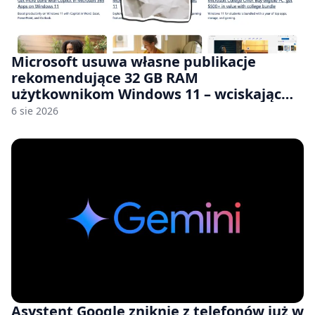
Microsoft usuwa własne publikacje
rekomendujące 32 GB RAM
użytkownikom Windows 11 – wciskając
nam przy tym komputery z 8 GB RAM po
6 sie 2026
zawyżonych cenach
Asystent Google zniknie z telefonów już w