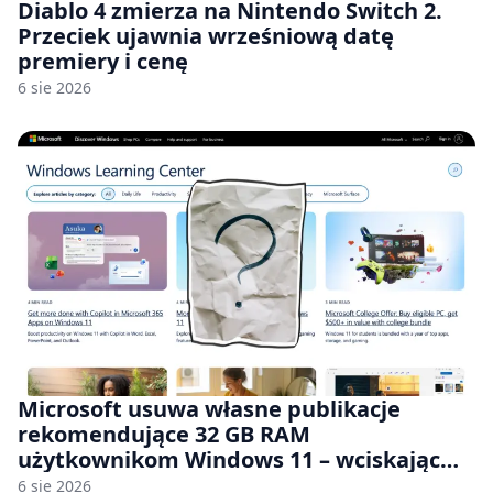
Diablo 4 zmierza na Nintendo Switch 2.
Przeciek ujawnia wrześniową datę
premiery i cenę
6 sie 2026
Microsoft usuwa własne publikacje
rekomendujące 32 GB RAM
użytkownikom Windows 11 – wciskając
nam przy tym komputery z 8 GB RAM po
6 sie 2026