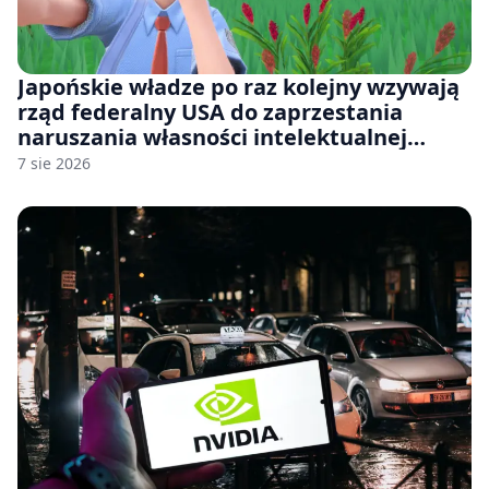
Japońskie władze po raz kolejny wzywają
rząd federalny USA do zaprzestania
naruszania własności intelektualnej
japońskich gier i anime
7 sie 2026