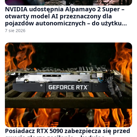
NVIDIA udostępnia Alpamayo 2 Super –
otwarty model AI przeznaczony dla
pojazdów autonomicznych – do użytku
komercyjnego
7 sie 2026
Posiadacz RTX 5090 zabezpiecza się przed