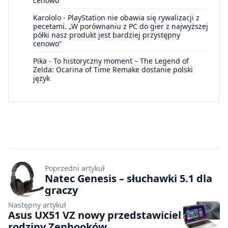
cenowo”
Karololo
-
PlayStation nie obawia się rywalizacji z
pecetami. „W porównaniu z PC do gier z najwyższej
półki nasz produkt jest bardziej przystępny
cenowo”
Pika
-
To historyczny moment – The Legend of
Zelda: Ocarina of Time Remake dostanie polski
język
Poprzedni artykuł
Natec Genesis – słuchawki 5.1 dla
graczy
Następny artykuł
Asus UX51 VZ nowy przedstawiciel
rodziny Zenbooków