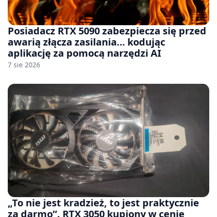
Posiadacz RTX 5090 zabezpiecza się przed
awarią złącza zasilania… kodując
aplikację za pomocą narzędzi AI
7 sie 2026
„To nie jest kradzież, to jest praktycznie
za darmo”. RTX 3050 kupiony w cenie