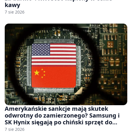
kawy
7 sie 2026
Amerykańskie sankcje mają skutek
odwrotny do zamierzonego? Samsung i
SK Hynix sięgają po chiński sprzęt do
fabryk chipów
7 sie 2026