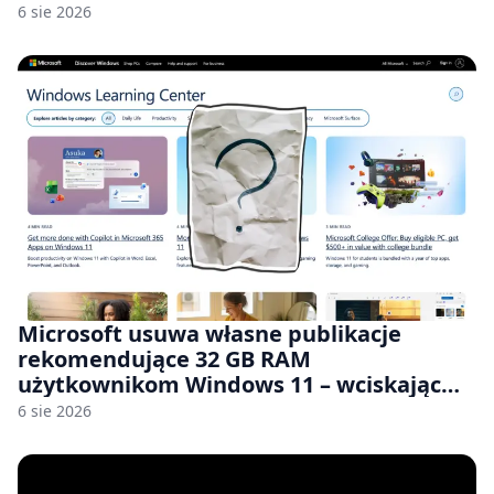
6 sie 2026
Microsoft usuwa własne publikacje
rekomendujące 32 GB RAM
użytkownikom Windows 11 – wciskając
nam przy tym komputery z 8 GB RAM po
6 sie 2026
zawyżonych cenach