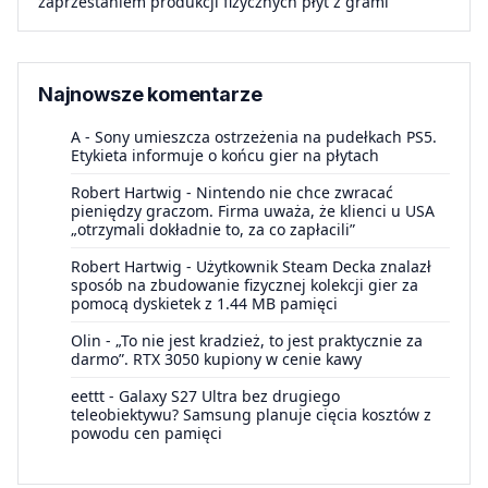
zaprzestaniem produkcji fizycznych płyt z grami
Najnowsze komentarze
A
-
Sony umieszcza ostrzeżenia na pudełkach PS5.
Etykieta informuje o końcu gier na płytach
Robert Hartwig
-
Nintendo nie chce zwracać
pieniędzy graczom. Firma uważa, że klienci u USA
„otrzymali dokładnie to, za co zapłacili”
Robert Hartwig
-
Użytkownik Steam Decka znalazł
sposób na zbudowanie fizycznej kolekcji gier za
pomocą dyskietek z 1.44 MB pamięci
Olin
-
„To nie jest kradzież, to jest praktycznie za
darmo”. RTX 3050 kupiony w cenie kawy
eettt
-
Galaxy S27 Ultra bez drugiego
teleobiektywu? Samsung planuje cięcia kosztów z
powodu cen pamięci