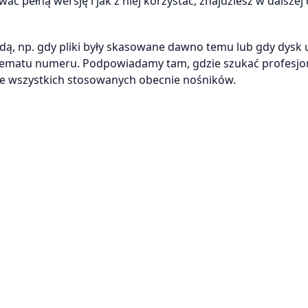
ać pełną wersję i jak z niej korzystać, znajdziesz w dalszej 
, np. gdy pliki były skasowane dawno temu lub gdy dysk u
i tematu numeru. Podpowiadamy tam, gdzie szukać profesjo
e wszystkich stosowanych obecnie nośników.