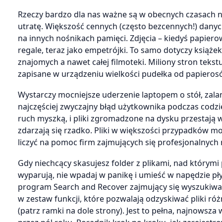
Rzeczy bardzo dla nas ważne są w obecnych czasach nie
utratę. Większość cennych (często bezcennych!) dany
na innych nośnikach pamięci. Zdjęcia – kiedyś papierow
regale, teraz jako empetrójki. To samo dotyczy książe
znajomych a nawet całej filmoteki. Miliony stron tekst
zapisane w urządzeniu wielkości pudełka od papierosó
Wystarczy mocniejsze uderzenie laptopem o stół, zalan
najczęściej zwyczajny błąd użytkownika podczas codzie
ruch myszką, i pliki zgromadzone na dysku przestają w
zdarzają się rzadko. Pliki w większości przypadków 
liczyć na pomoc firm zajmujących się profesjonalnyc
Gdy niechcący skasujesz folder z plikami, nad którymi 
wyparują, nie wpadaj w panikę i umieść w napędzie p
program Search and Recover zajmujący się wyszukiwan
w zestaw funkcji, które pozwalają odzyskiwać pliki róż
(patrz ramki na dole strony). Jest to pełna, najnowsza