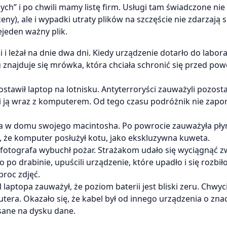
h” i po chwili mamy listę firm. Usługi tam świadczone nie
ny), ale i wypadki utraty plików na szczęście nie zdarzają s
jeden ważny plik.
i leżał na dnie dwa dni. Kiedy urządzenie dotarło do labor
znajduje się mrówka, która chciała schronić się przed pow
stawił laptop na lotnisku. Antyterroryści zauważyli pozos
li ją wraz z komputerem. Od tego czasu podróżnik nie zapo
a w domu swojego macintosha. Po powrocie zauważyła pły
ę, że komputer posłużył kotu, jako ekskluzywna kuweta.
otografa wybuchł pożar. Strażakom udało się wyciągnąć 
o po drabinie, upuścili urządzenie, które upadło i się rozbi
roc zdjęć.
 laptopa zauważył, że poziom baterii jest bliski zeru. Chwyci
utera. Okazało się, że kabel był od innego urządzenia o zna
isane na dysku dane.