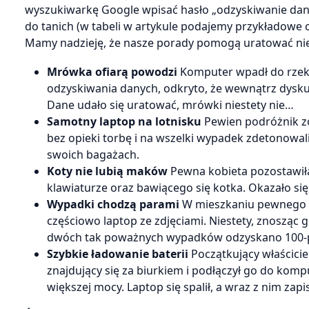
wyszukiwarkę Google wpisać hasło „odzyskiwanie danyc
do tanich (w tabeli w artykule podajemy przykładowe ce
Mamy nadzieję, że nasze porady pomogą uratować nie
Mrówka ofiarą powodzi
Komputer wpadł do rzeki 
odzyskiwania danych, odkryto, że wewnątrz dysku 
Dane udało się uratować, mrówki niestety nie…
Samotny laptop na lotnisku
Pewien podróżnik zo
bez opieki torbę i na wszelki wypadek zdetonowa
swoich bagażach.
Koty nie lubią maków
Pewna kobieta pozostawił
klawiaturze oraz bawiącego się kotka. Okazało si
Wypadki chodzą parami
W mieszkaniu pewnego f
częściowo laptop ze zdjęciami. Niestety, znosząc g
dwóch tak poważnych wypadków odzyskano 100-p
Szybkie ładowanie baterii
Początkujący właściciel
znajdujący się za biurkiem i podłączył go do komp
większej mocy. Laptop się spalił, a wraz z nim zap