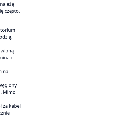
 należą
ię często.
atorium
odzią.
tawioną
mina o
n na
zwęglony
ło. Mimo
ł za kabel
cznie