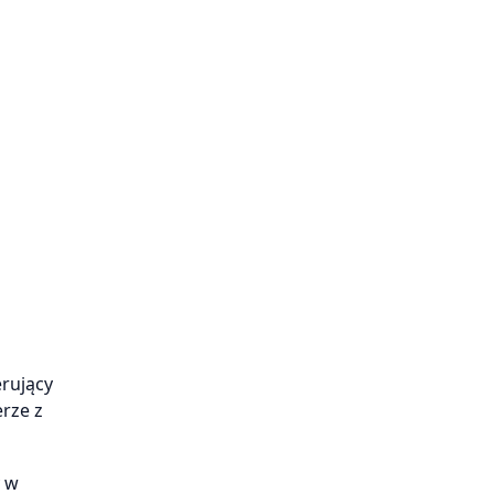
erujący
rze z
y w