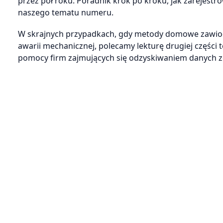
przez pół roku. Poradnik krok po kroku, jak zarejestrow
naszego tematu numeru.
W skrajnych przypadkach, gdy metody domowe zawiodą
awarii mechanicznej, polecamy lekturę drugiej częśc
pomocy firm zajmujących się odzyskiwaniem danych z