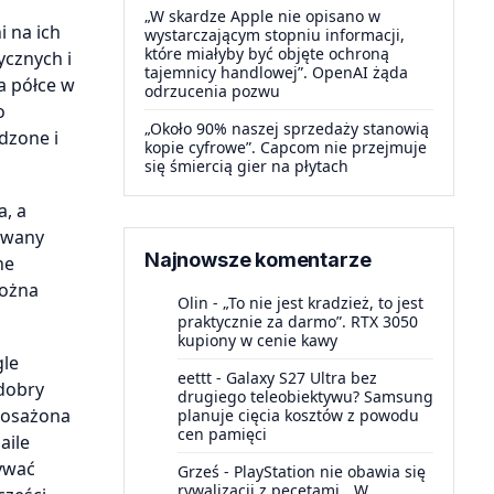
„W skardze Apple nie opisano w
i na ich
wystarczającym stopniu informacji,
które miałyby być objęte ochroną
ycznych i
tajemnicy handlowej”. OpenAI żąda
a półce w
odrzucenia pozwu
o
„Około 90% naszej sprzedaży stanowią
adzone i
kopie cyfrowe”. Capcom nie przejmuje
się śmiercią gier na płytach
a, a
nowany
Najnowsze komentarze
ne
można
Olin
-
„To nie jest kradzież, to jest
praktycznie za darmo”. RTX 3050
kupiony w cenie kawy
gle
eettt
-
Galaxy S27 Ultra bez
 dobry
drugiego teleobiektywu? Samsung
posażona
planuje cięcia kosztów z powodu
cen pamięci
aile
żywać
Grześ
-
PlayStation nie obawia się
rywalizacji z pecetami. „W