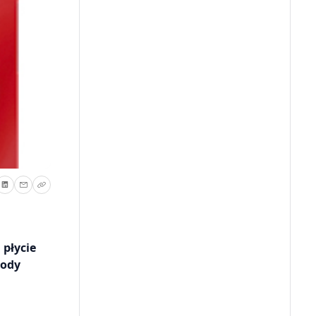
 płycie
tody