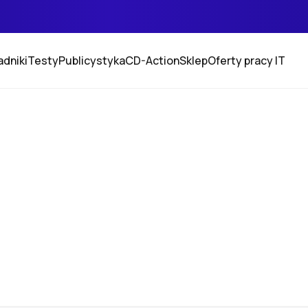
adniki
Testy
Publicystyka
CD-Action
Sklep
Oferty pracy IT