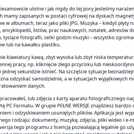
samowicie ulotne i jak nigdy do tej pory jesteśmy narażen
ch mamy zapisanych w postaci cyfrowej na dyskach magnet
e w albumach, teraz jako pliki JPG. Muzyka – kiedyś płyty n
k, encyklopedii, listów, prac naukowych, notatek, adresów d
u, tysiące fotografii, setki godzin muzyki – wszystko zgrom
w lub na kawałku plastiku.
ie klawiatury kawą, zbyt wysoka lub zbyt niska temperatur
nnej pracy, np. kliknięcie złego przycisku lub nieskoordy
 jednej sekundzie istnieć. Na szczęście sytuacje beznadziej
można odzyskać samodzielnie, a w sytuacjach wyjątkowych 
h ratowaniem danych.
pracowałeś, lub zdjęcia z karty aparatu fotograficznego na
łytę PC Formatu. W grupie PEŁNE WERSJE znajdziesz bardzo
iem i odzyskiwaniem usuniętych plików. Aplikacja jest wy
nego rodzaju: dokumenty, muzykę, zdjęcia, pliki wideo i e-m
 wersja tego programu z licencją pozwalającą legalnie go u