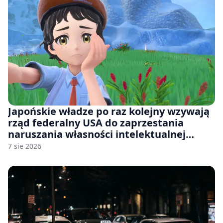
Japońskie władze po raz kolejny wzywają
rząd federalny USA do zaprzestania
naruszania własności intelektualnej
japońskich gier i anime
7 sie 2026