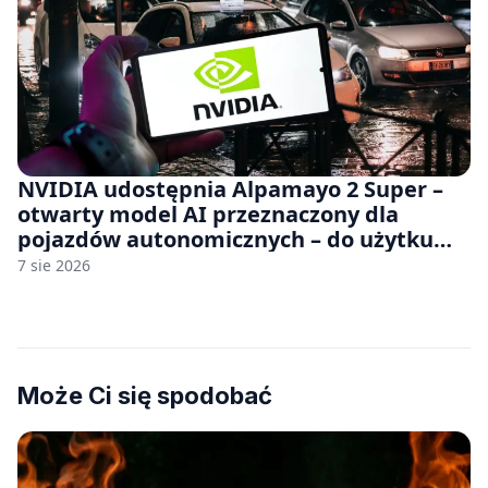
NVIDIA udostępnia Alpamayo 2 Super –
otwarty model AI przeznaczony dla
pojazdów autonomicznych – do użytku
komercyjnego
7 sie 2026
Może Ci się spodobać