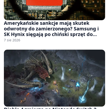
Amerykańskie sankcje mają skutek
odwrotny do zamierzonego? Samsung i
SK Hynix sięgają po chiński sprzęt do
fabryk chipów
7 sie 2026