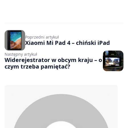
Poprzedni artykuł
Xiaomi Mi Pad 4 – chiński iPad
Następny artykuł
Widerejestrator w obcym kraju – o
czym trzeba pamiętać?