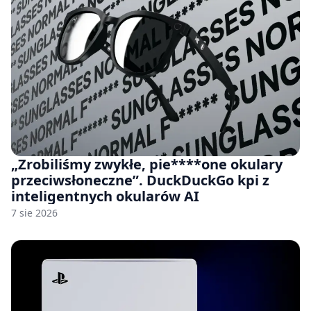
„Zrobiliśmy zwykłe, pie****one okulary
przeciwsłoneczne”. DuckDuckGo kpi z
inteligentnych okularów AI
7 sie 2026