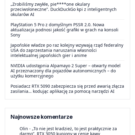
„Zrobiliśmy zwykłe, pie****one okulary
przeciwsłoneczne”. DuckDuckGo kpi z inteligentnych
okularów AI
PlayStation 5 Pro z domyślnym PSSR 2.0. Nowa
aktualizacja podnosi jakość grafiki w grach na konsoli
Sony
Japońskie władze po raz kolejny wzywają rząd federalny
USA do zaprzestania naruszania własności
intelektualnej japońskich gier i anime
NVIDIA udostępnia Alpamayo 2 Super – otwarty model
AI przeznaczony dla pojazdów autonomicznych – do
użytku komercyjnego
Posiadacz RTX 5090 zabezpiecza się przed awarią złącza
zasilania… kodując aplikację za pomocą narzędzi AI
Najnowsze komentarze
Olin
-
„To nie jest kradzież, to jest praktycznie za
darmo”. RTX 3050 kupiony w cenie kawy