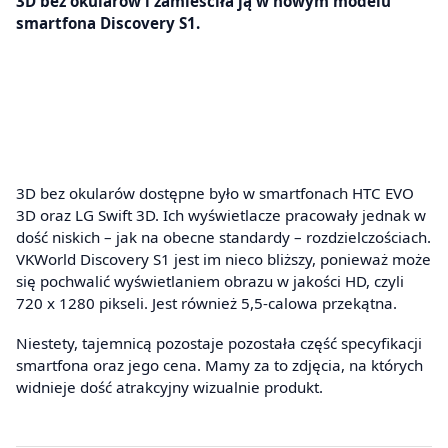
3D bez okularów i zamieściła ją w nowym modelu
smartfona Discovery S1.
3D bez okularów dostępne było w smartfonach HTC EVO
3D oraz LG Swift 3D. Ich wyświetlacze pracowały jednak w
dość niskich – jak na obecne standardy – rozdzielczościach.
VKWorld Discovery S1 jest im nieco bliższy, ponieważ może
się pochwalić wyświetlaniem obrazu w jakości HD, czyli
720 x 1280 pikseli. Jest również 5,5-calowa przekątna.
Niestety, tajemnicą pozostaje pozostała część specyfikacji
smartfona oraz jego cena. Mamy za to zdjęcia, na których
widnieje dość atrakcyjny wizualnie produkt.