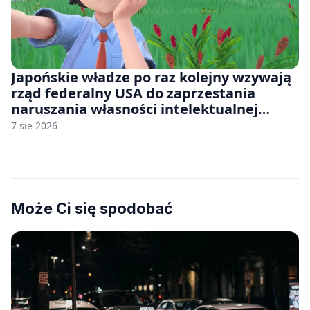
Japońskie władze po raz kolejny wzywają
rząd federalny USA do zaprzestania
naruszania własności intelektualnej
japońskich gier i anime
7 sie 2026
Może Ci się spodobać