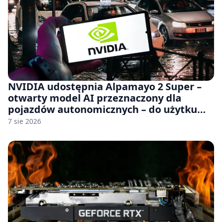
NVIDIA udostępnia Alpamayo 2 Super –
otwarty model AI przeznaczony dla
pojazdów autonomicznych – do użytku
komercyjnego
7 sie 2026