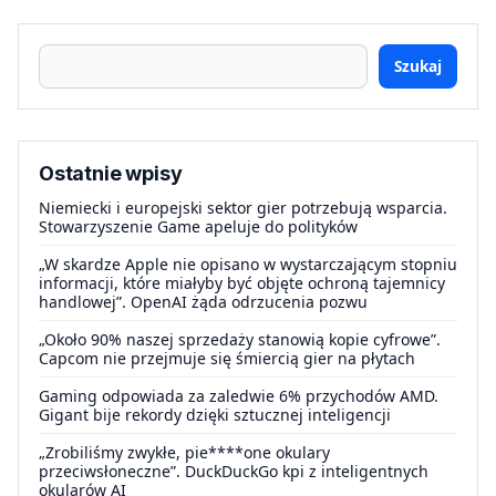
Szukaj
Ostatnie wpisy
Niemiecki i europejski sektor gier potrzebują wsparcia.
Stowarzyszenie Game apeluje do polityków
„W skardze Apple nie opisano w wystarczającym stopniu
informacji, które miałyby być objęte ochroną tajemnicy
handlowej”. OpenAI żąda odrzucenia pozwu
„Około 90% naszej sprzedaży stanowią kopie cyfrowe”.
Capcom nie przejmuje się śmiercią gier na płytach
Gaming odpowiada za zaledwie 6% przychodów AMD.
Gigant bije rekordy dzięki sztucznej inteligencji
„Zrobiliśmy zwykłe, pie****one okulary
przeciwsłoneczne”. DuckDuckGo kpi z inteligentnych
okularów AI