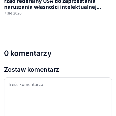
rząd federalny USA do zaprzestania
naruszania własności intelektualnej
japońskich gier i anime
7 sie 2026
0 komentarzy
Zostaw komentarz