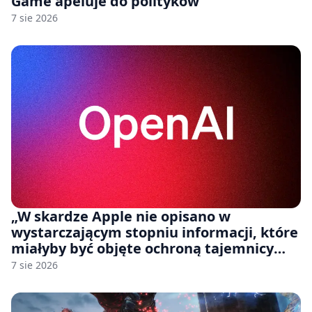
Game apeluje do polityków
7 sie 2026
„W skardze Apple nie opisano w
wystarczającym stopniu informacji, które
miałyby być objęte ochroną tajemnicy
handlowej”. OpenAI żąda odrzucenia
7 sie 2026
pozwu