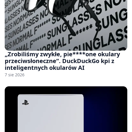
„Zrobiliśmy zwykłe, pie****one okulary
przeciwsłoneczne”. DuckDuckGo kpi z
inteligentnych okularów AI
7 sie 2026