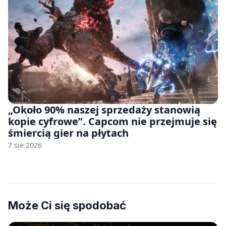
„Około 90% naszej sprzedaży stanowią
kopie cyfrowe”. Capcom nie przejmuje się
śmiercią gier na płytach
7 sie 2026
Może Ci się spodobać