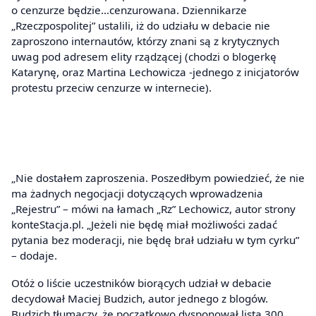
o cenzurze będzie…cenzurowana. Dziennikarze
„Rzeczpospolitej” ustalili, iż do udziału w debacie nie
zaproszono internautów, którzy znani są z krytycznych
uwag pod adresem elity rządzącej (chodzi o blogerkę
Katarynę, oraz Martina Lechowicza -jednego z inicjatorów
protestu przeciw cenzurze w internecie).
„Nie dostałem zaproszenia. Poszedłbym powiedzieć, że nie
ma żadnych negocjacji dotyczących wprowadzenia
„Rejestru” – mówi na łamach „Rz” Lechowicz, autor strony
konteStacja.pl. „Jeżeli nie będę miał możliwości zadać
pytania bez moderacji, nie będę brał udziału w tym cyrku”
– dodaje.
Otóż o liście uczestników biorących udział w debacie
decydował Maciej Budzich, autor jednego z blogów.
Budzich tłumaczy, że początkowo dysponował listą 300