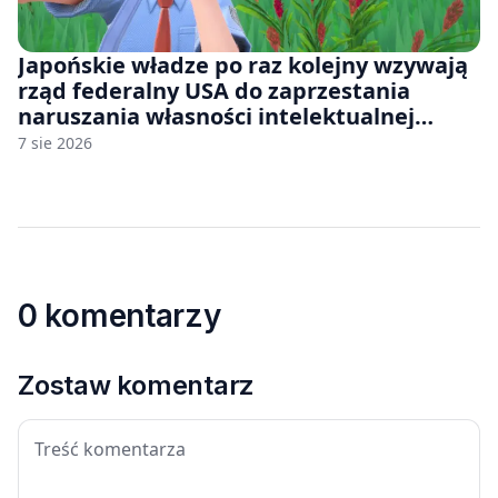
Japońskie władze po raz kolejny wzywają
rząd federalny USA do zaprzestania
naruszania własności intelektualnej
japońskich gier i anime
7 sie 2026
0 komentarzy
Zostaw komentarz