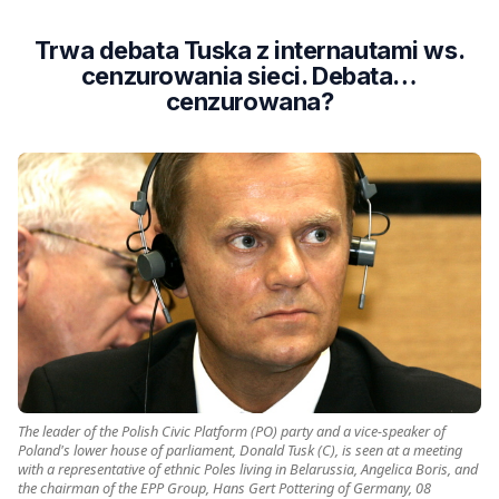
Trwa debata Tuska z internautami ws.
cenzurowania sieci. Debata…
cenzurowana?
The leader of the Polish Civic Platform (PO) party and a vice-speaker of
Poland's lower house of parliament, Donald Tusk (C), is seen at a meeting
with a representative of ethnic Poles living in Belarussia, Angelica Boris, and
the chairman of the EPP Group, Hans Gert Pottering of Germany, 08