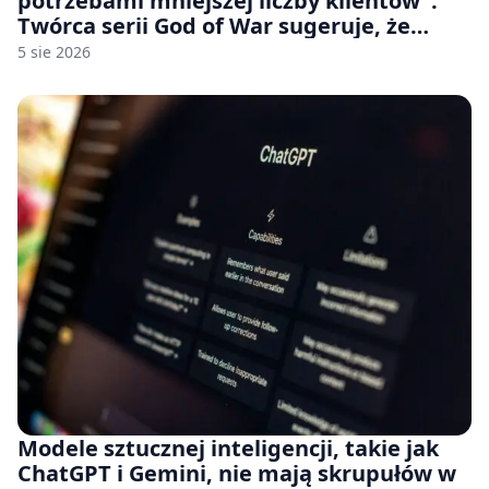
potrzebami mniejszej liczby klientów”.
Twórca serii God of War sugeruje, że
rozumie, dlaczego Sony rezygnuje z gier
5 sie 2026
na płytach
Modele sztucznej inteligencji, takie jak
ChatGPT i Gemini, nie mają skrupułów w