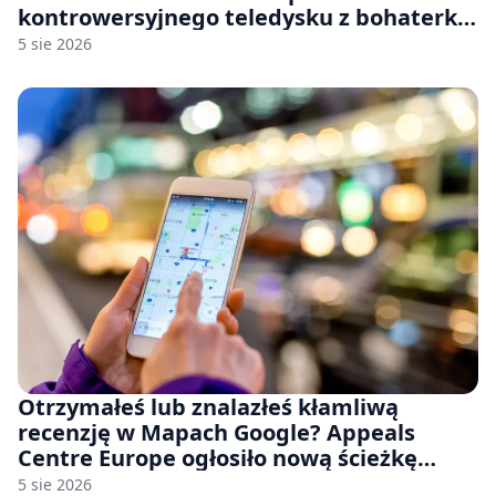
kontrowersyjnego teledysku z bohaterką
Stellar Blade: Blood Rain
5 sie 2026
Otrzymałeś lub znalazłeś kłamliwą
recenzję w Mapach Google? Appeals
Centre Europe ogłosiło nową ścieżkę
odwoławczą dla firm i konsumentów
5 sie 2026