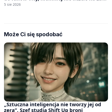
wiele [FELIETON]
5 sie 2026
Może Ci się spodobać
„Sztuczna inteligencja nie tworzy jej od
zera”. Szef studia Shift Up broni