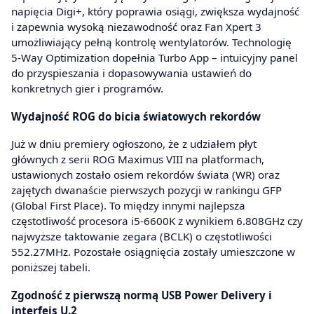
napięcia Digi+, który poprawia osiągi, zwiększa wydajność
i zapewnia wysoką niezawodność oraz Fan Xpert 3
umożliwiający pełną kontrolę wentylatorów. Technologię
5-Way Optimization dopełnia Turbo App – intuicyjny panel
do przyspieszania i dopasowywania ustawień do
konkretnych gier i programów.
Wydajność ROG do bicia światowych rekordów
Już w dniu premiery ogłoszono, że z udziałem płyt
głównych z serii ROG Maximus VIII na platformach,
ustawionych zostało osiem rekordów świata (WR) oraz
zajętych dwanaście pierwszych pozycji w rankingu GFP
(Global First Place). To między innymi najlepsza
częstotliwość procesora i5-6600K z wynikiem 6.808GHz czy
najwyższe taktowanie zegara (BCLK) o częstotliwości
552.27MHz. Pozostałe osiągnięcia zostały umieszczone w
poniższej tabeli.
Zgodność z pierwszą normą USB Power Delivery i
interfejs U.2