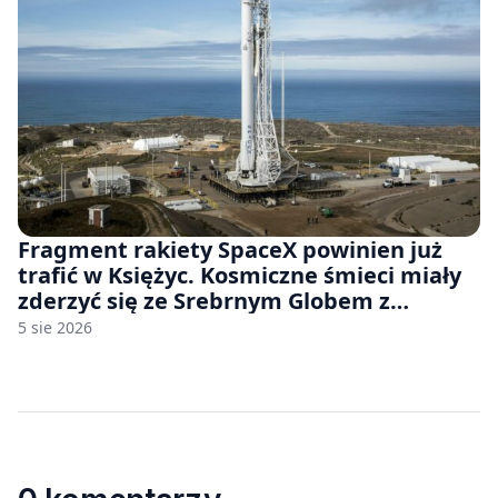
Fragment rakiety SpaceX powinien już
trafić w Księżyc. Kosmiczne śmieci miały
zderzyć się ze Srebrnym Globem z
prędkością 8690 km/h
5 sie 2026