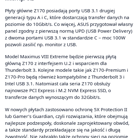
Płyty główne Z170 posiadają porty USB 3.1 drugiej
generacji typu A i C, które dostarczają transfer danych na
poziomie do 10Gbit/s. Co więcej, ASUS przygotował własny
panel zgodny z pierwszą normą UPD (USB Power Delivery)
z dwoma portami USB 3.1 w standardzie C – moc 100W
pozwoli zasilić np. monitor z USB.
Model Maximus VIII Extreme będzie pierwszą płytą
główną Z170 z interfejsem U.2 i wsparciem dla
Thunderbolt 3. Kolejne modele takie jak Z170-Premium i
Z170-Pro będą również kompatybilne z Thunderbolt 3 i
Intel USB 3.1. Natomiast cała seria Z170 obsłuży
najnowsze PCI Express i M.2 NVM Express SSD, o
transferze danych wynoszącym do 32Gbit/s.
W nowych płytach zastosowano ochronę 5X Protection II
lub Gamer’s Guardian, czyli rozwiązania, które obejmują
najlepsze podzespoły, doskonale zaprojektowany obwód,
a także standardy przekładające się na jakość i długą
żywotność. Nie zabrakło także ochrony sieci na poziomie