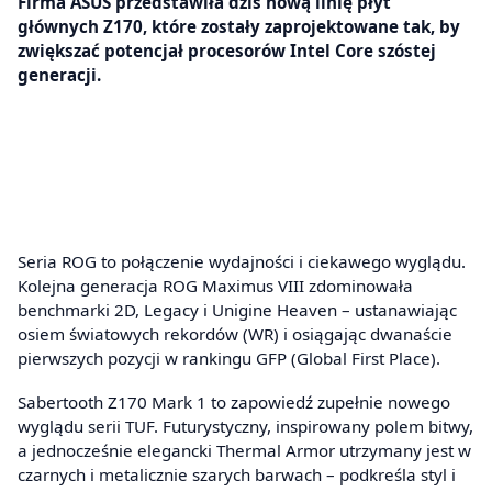
Firma ASUS przedstawiła dziś nową linię płyt
głównych Z170, które zostały zaprojektowane tak, by
zwiększać potencjał procesorów Intel Core szóstej
generacji.
Seria ROG to połączenie wydajności i ciekawego wyglądu.
Kolejna generacja ROG Maximus VIII zdominowała
benchmarki 2D, Legacy i Unigine Heaven – ustanawiając
osiem światowych rekordów (WR) i osiągając dwanaście
pierwszych pozycji w rankingu GFP (Global First Place).
Sabertooth Z170 Mark 1 to zapowiedź zupełnie nowego
wyglądu serii TUF. Futurystyczny, inspirowany polem bitwy,
a jednocześnie elegancki Thermal Armor utrzymany jest w
czarnych i metalicznie szarych barwach – podkreśla styl i