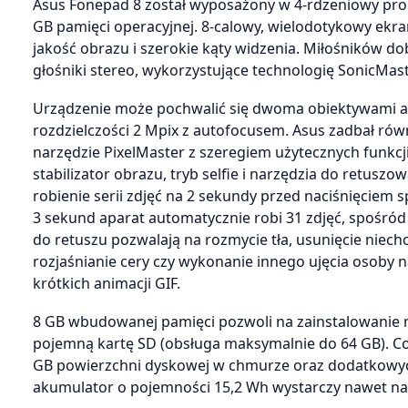
Asus Fonepad 8 został wyposażony w 4-rdzeniowy proc
GB pamięci operacyjnej. 8-calowy, wielodotykowy ekra
jakość obrazu i szerokie kąty widzenia. Miłośników do
głośniki stereo, wykorzystujące technologię SonicMas
Urządzenie może pochwalić się dwoma obiektywami apa
rozdzielczości 2 Mpix z autofocusem. Asus zadbał ró
narzędzie PixelMaster z szeregiem użytecznych funkcj
stabilizator obrazu, tryb selfie i narzędzia do retusz
robienie serii zdjęć na 2 sekundy przed naciśnięciem
3 sekund aparat automatycznie robi 31 zdjęć, spośród
do retuszu pozwalają na rozmycie tła, usunięcie niechc
rozjaśnianie cery czy wykonanie innego ujęcia osoby 
krótkich animacji GIF.
8 GB wbudowanej pamięci pozwoli na zainstalowanie min
pojemną kartę SD (obsługa maksymalnie do 64 GB). C
GB powierzchni dyskowej w chmurze oraz dodatkowyc
akumulator o pojemności 15,2 Wh wystarczy nawet na