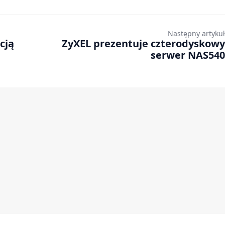
Następny artykuł
cją
ZyXEL prezentuje czterodyskowy
serwer NAS540