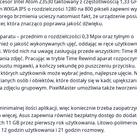
esor Intel Atom Z3530 taktowany z częstotliwością 1,33 GH
n WXGA IPS o rozdzielczości 1280 na 800 pikseli zapewni w
brego brzmienia ucieszy natomiast fakt, że urządzenie pos
ter, która znacząco poprawia jakość dźwięku.
ratu – przednim o rozdzielczości 0,3 Mpix oraz tylnym o
wnież o jakość wykonywanych ujęć, oddając w ręce użytkow
i. Wśród nich na uwagę zasługują przede wszystkim: Time 
owania zdjęć. Pracując w trybie Time Rewind aparat rozpoczy
 spustu migawki, a kończy sekundę po puszczeniu przycisku.
 których użytkownik może wybrać jedno, najlepsze ujęcie. 
ianych osób i obiektów, które dostały się w kadr, upiększan
na zdjęciu grupowym. PixelMaster umożliwia także tworzeni
imalnej ilości aplikacji, więc koniecznie trzeba zaopatrzy
o więcej, Asus zapewnia również bezpłatny dostęp do doda
h 11 GB przez pierwszy rok użytkowania. Litowo-polimero
 12 godzin użytkowania i 21 godzin rozmowy.