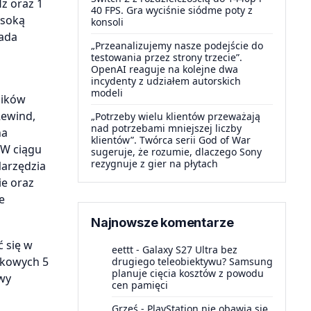
z oraz 1
40 FPS. Gra wyciśnie siódme poty z
ysoką
konsoli
iada
„Przeanalizujemy nasze podejście do
testowania przez strony trzecie”.
OpenAI reaguje na kolejne dwa
incydenty z udziałem autorskich
modeli
ników
Rewind,
„Potrzeby wielu klientów przeważają
nad potrzebami mniejszej liczby
na
klientów”. Twórca serii God of War
 W ciągu
sugeruje, że rozumie, dlaczego Sony
rezygnuje z gier na płytach
Narzędzia
ie oraz
e
Najnowsze komentarze
ć się w
eettt
-
Galaxy S27 Ultra bez
tkowych 5
drugiego teleobiektywu? Samsung
planuje cięcia kosztów z powodu
wy
cen pamięci
Grześ
-
PlayStation nie obawia się