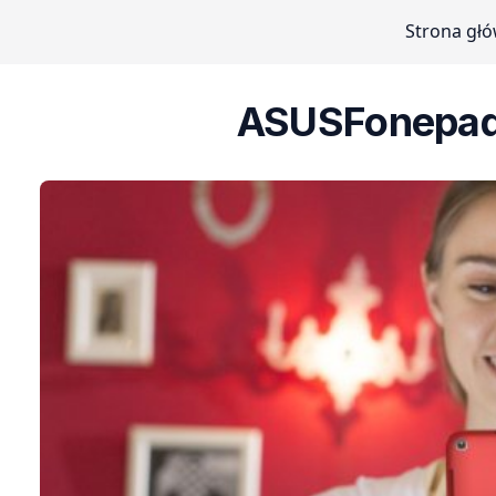
Strona gł
ASUSFonepad 8