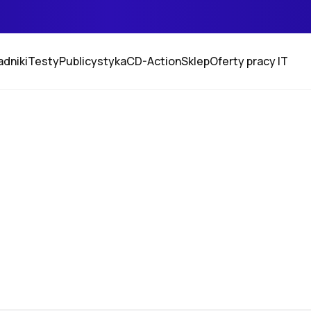
adniki
Testy
Publicystyka
CD-Action
Sklep
Oferty pracy IT