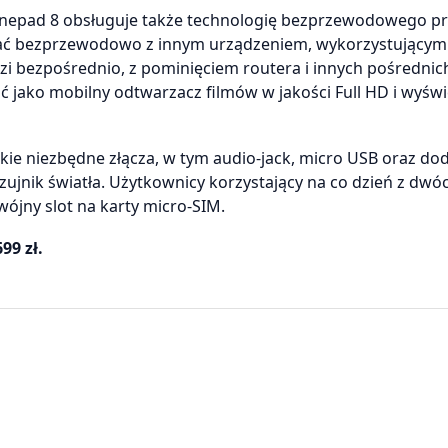
 Fonepad 8 obsługuje także technologię bezprzewodowego pr
wać bezprzewodowo z innym urządzeniem, wykorzystującym
zi bezpośrednio, z pominięciem routera i innych pośrednic
jako mobilny odtwarzacz filmów w jakości Full HD i wyświe
ie niezbędne złącza, w tym audio-jack, micro USB oraz d
czujnik światła. Użytkownicy korzystający na co dzień z dwó
ójny slot na karty micro-SIM.
99 zł.