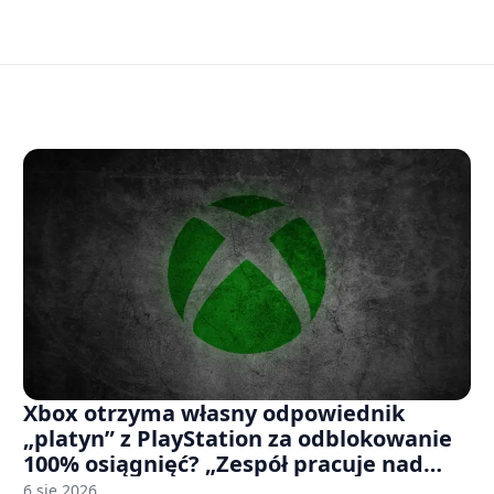
Xbox otrzyma własny odpowiednik
„platyn” z PlayStation za odblokowanie
100% osiągnięć? „Zespół pracuje nad
czymś, co ma się pojawić jeszcze w tym
6 sie 2026