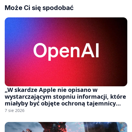
Może Ci się spodobać
„W skardze Apple nie opisano w
wystarczającym stopniu informacji, które
miałyby być objęte ochroną tajemnicy
handlowej”. OpenAI żąda odrzucenia
7 sie 2026
pozwu