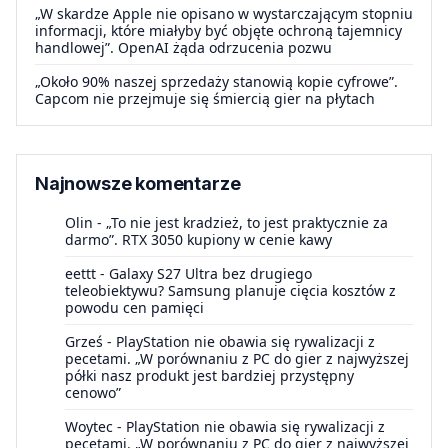
„W skardze Apple nie opisano w wystarczającym stopniu
informacji, które miałyby być objęte ochroną tajemnicy
handlowej”. OpenAI żąda odrzucenia pozwu
„Około 90% naszej sprzedaży stanowią kopie cyfrowe”.
Capcom nie przejmuje się śmiercią gier na płytach
Najnowsze komentarze
Olin
-
„To nie jest kradzież, to jest praktycznie za
darmo”. RTX 3050 kupiony w cenie kawy
eettt
-
Galaxy S27 Ultra bez drugiego
teleobiektywu? Samsung planuje cięcia kosztów z
powodu cen pamięci
Grześ
-
PlayStation nie obawia się rywalizacji z
pecetami. „W porównaniu z PC do gier z najwyższej
półki nasz produkt jest bardziej przystępny
cenowo”
Woytec
-
PlayStation nie obawia się rywalizacji z
pecetami. „W porównaniu z PC do gier z najwyższej