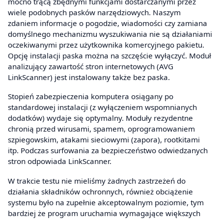
mocno trącą zbędnymi funkcjami dostarczanymi przez
wiele podobnych pasków narzędziowych. Naszym
zdaniem informacje o pogodzie, wiadomości czy zamiana
domyślnego mechanizmu wyszukiwania nie są działaniami
oczekiwanymi przez użytkownika komercyjnego pakietu.
Opcję instalacji paska można na szczęście wyłączyć. Moduł
analizujący zawartość stron internetowych (AVG
LinkScanner) jest instalowany także bez paska.
Stopień zabezpieczenia komputera osiągany po
standardowej instalacji (z wyłączeniem wspomnianych
dodatków) wydaje się optymalny. Moduły rezydentne
chronią przed wirusami, spamem, oprogramowaniem
szpiegowskim, atakami sieciowymi (zapora), rootkitami
itp. Podczas surfowania za bezpieczeństwo odwiedzanych
stron odpowiada LinkScanner.
W trakcie testu nie mieliśmy żadnych zastrzeżeń do
działania składników ochronnych, również obciążenie
systemu było na zupełnie akceptowalnym poziomie, tym
bardziej że program uruchamia wymagające większych