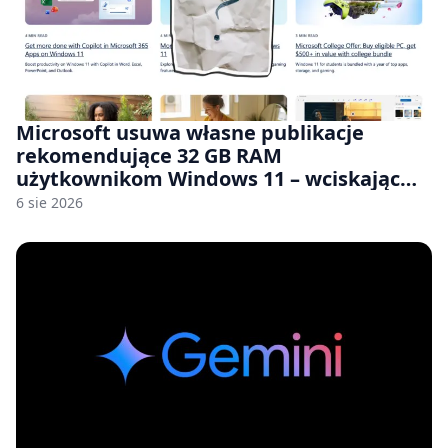
Microsoft usuwa własne publikacje
rekomendujące 32 GB RAM
użytkownikom Windows 11 – wciskając
nam przy tym komputery z 8 GB RAM po
6 sie 2026
zawyżonych cenach