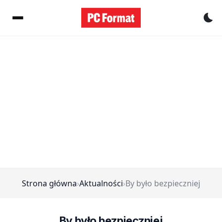
Pr
Strona główna
›
Aktualności
›
By było bezpieczniej
By było bezpieczniej