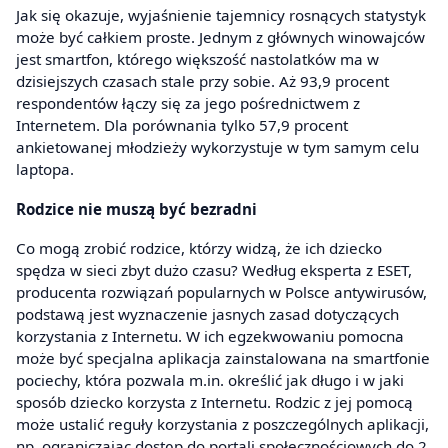
Jak się okazuje, wyjaśnienie tajemnicy rosnących statystyk
może być całkiem proste. Jednym z głównych winowajców
jest smartfon, którego większość nastolatków ma w
dzisiejszych czasach stale przy sobie. Aż 93,9 procent
respondentów łączy się za jego pośrednictwem z
Internetem. Dla porównania tylko 57,9 procent
ankietowanej młodzieży wykorzystuje w tym samym celu
laptopa.
Rodzice nie muszą być bezradni
Co mogą zrobić rodzice, którzy widzą, że ich dziecko
spędza w sieci zbyt dużo czasu? Według eksperta z ESET,
producenta rozwiązań popularnych w Polsce antywirusów,
podstawą jest wyznaczenie jasnych zasad dotyczących
korzystania z Internetu. W ich egzekwowaniu pomocna
może być specjalna aplikacja zainstalowana na smartfonie
pociechy, która pozwala m.in. określić jak długo i w jaki
sposób dziecko korzysta z Internetu. Rodzic z jej pomocą
może ustalić reguły korzystania z poszczególnych aplikacji,
np. ograniczając dostęp do portali społecznościowych do 2