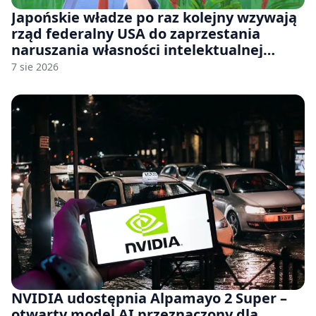
Japońskie władze po raz kolejny wzywają
rząd federalny USA do zaprzestania
naruszania własności intelektualnej
japońskich gier i anime
7 sie 2026
NVIDIA udostępnia Alpamayo 2 Super –
otwarty model AI przeznaczony dla