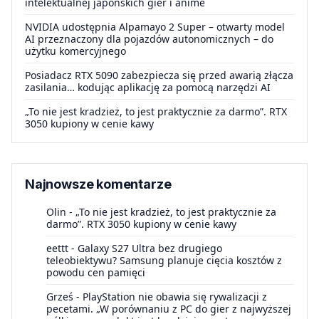
intelektualnej japońskich gier i anime
NVIDIA udostępnia Alpamayo 2 Super – otwarty model
AI przeznaczony dla pojazdów autonomicznych – do
użytku komercyjnego
Posiadacz RTX 5090 zabezpiecza się przed awarią złącza
zasilania… kodując aplikację za pomocą narzędzi AI
„To nie jest kradzież, to jest praktycznie za darmo”. RTX
3050 kupiony w cenie kawy
Najnowsze komentarze
Olin
-
„To nie jest kradzież, to jest praktycznie za
darmo”. RTX 3050 kupiony w cenie kawy
eettt
-
Galaxy S27 Ultra bez drugiego
teleobiektywu? Samsung planuje cięcia kosztów z
powodu cen pamięci
Grześ
-
PlayStation nie obawia się rywalizacji z
pecetami. „W porównaniu z PC do gier z najwyższej