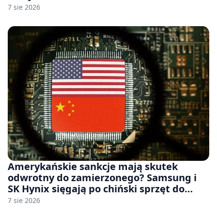
7 sie 2026
Amerykańskie sankcje mają skutek
odwrotny do zamierzonego? Samsung i
SK Hynix sięgają po chiński sprzęt do
fabryk chipów
7 sie 2026