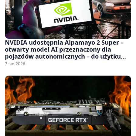
NVIDIA udostępnia Alpamayo 2 Super –
otwarty model AI przeznaczony dla
pojazdów autonomicznych – do użytku
komercyjnego
7 sie 2026