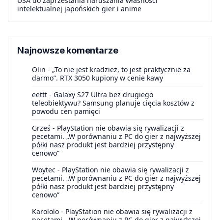
USA do zaprzestania naruszania własności
intelektualnej japońskich gier i anime
Najnowsze komentarze
Olin
-
„To nie jest kradzież, to jest praktycznie za
darmo”. RTX 3050 kupiony w cenie kawy
eettt
-
Galaxy S27 Ultra bez drugiego
teleobiektywu? Samsung planuje cięcia kosztów z
powodu cen pamięci
Grześ
-
PlayStation nie obawia się rywalizacji z
pecetami. „W porównaniu z PC do gier z najwyższej
półki nasz produkt jest bardziej przystępny
cenowo”
Woytec
-
PlayStation nie obawia się rywalizacji z
pecetami. „W porównaniu z PC do gier z najwyższej
półki nasz produkt jest bardziej przystępny
cenowo”
Karololo
-
PlayStation nie obawia się rywalizacji z
pecetami. „W porównaniu z PC do gier z najwyższej