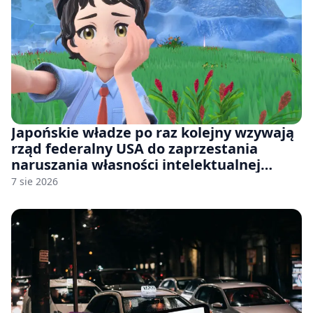
Japońskie władze po raz kolejny wzywają
rząd federalny USA do zaprzestania
naruszania własności intelektualnej
japońskich gier i anime
7 sie 2026