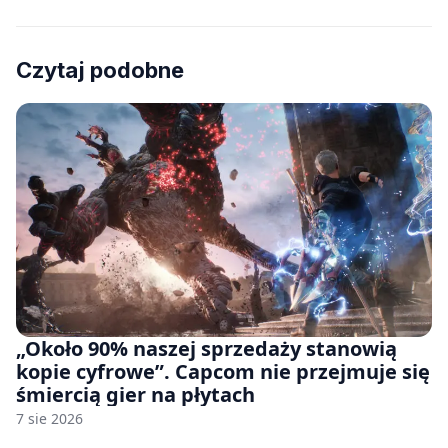
Czytaj podobne
„Około 90% naszej sprzedaży stanowią
kopie cyfrowe”. Capcom nie przejmuje się
śmiercią gier na płytach
7 sie 2026