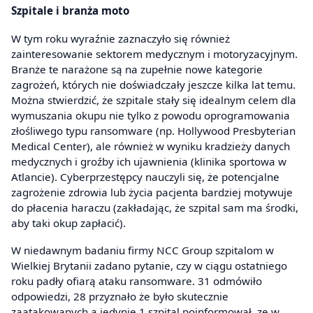
Szpitale i branża moto
W tym roku wyraźnie zaznaczyło się również
zainteresowanie sektorem medycznym i motoryzacyjnym.
Branże te narażone są na zupełnie nowe kategorie
zagrożeń, których nie doświadczały jeszcze kilka lat temu.
Można stwierdzić, że szpitale stały się idealnym celem dla
wymuszania okupu nie tylko z powodu oprogramowania
złośliwego typu ransomware (np. Hollywood Presbyterian
Medical Center), ale również w wyniku kradzieży danych
medycznych i groźby ich ujawnienia (klinika sportowa w
Atlancie). Cyberprzestępcy nauczyli się, że potencjalne
zagrożenie zdrowia lub życia pacjenta bardziej motywuje
do płacenia haraczu (zakładając, że szpital sam ma środki,
aby taki okup zapłacić).
W niedawnym badaniu firmy NCC Group szpitalom w
Wielkiej Brytanii zadano pytanie, czy w ciągu ostatniego
roku padły ofiarą ataku ransomware. 31 odmówiło
odpowiedzi, 28 przyznało że było skutecznie
zaatakowanych a jedynie 1 szpital poinformował, ze w