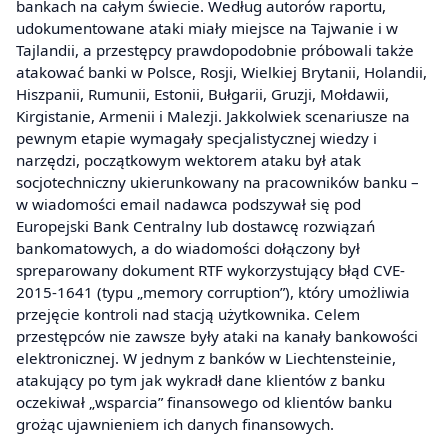
bankach na całym świecie. Według autorów raportu,
udokumentowane ataki miały miejsce na Tajwanie i w
Tajlandii, a przestępcy prawdopodobnie próbowali także
atakować banki w Polsce, Rosji, Wielkiej Brytanii, Holandii,
Hiszpanii, Rumunii, Estonii, Bułgarii, Gruzji, Mołdawii,
Kirgistanie, Armenii i Malezji. Jakkolwiek scenariusze na
pewnym etapie wymagały specjalistycznej wiedzy i
narzędzi, początkowym wektorem ataku był atak
socjotechniczny ukierunkowany na pracowników banku –
w wiadomości email nadawca podszywał się pod
Europejski Bank Centralny lub dostawcę rozwiązań
bankomatowych, a do wiadomości dołączony był
spreparowany dokument RTF wykorzystujący błąd CVE-
2015-1641 (typu „memory corruption”), który umożliwia
przejęcie kontroli nad stacją użytkownika. Celem
przestępców nie zawsze były ataki na kanały bankowości
elektronicznej. W jednym z banków w Liechtensteinie,
atakujący po tym jak wykradł dane klientów z banku
oczekiwał „wsparcia” finansowego od klientów banku
grożąc ujawnieniem ich danych finansowych.