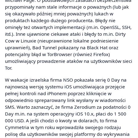
przypominały nam stale informacje o poważnych (lub jak
się okazywało później mniej poważnych) lukach w
produktach każdego dużego producenta. Błędy nie
ominęły też otwartych implementacji (m.in. OpenSSL, SSH,
itd.). Inne ujawnione ciekawe ataki i błędy to m.in. Dirty
Cow w Linuxie (nieuprawnione lokalne podniesienie
uprawnień), Bad Tunnel pokazany na Black Hat oraz
potencjalny błąd w TorBrowser (również Firefox)
umożliwiający prowadzenie ataków na użytkowników sieci
Tor.
W wakacje izraelska firma NSO pokazała serię 0 Day na
najnowszą wersję systemu iOS umożliwiająca przejęcie
pełnej kontroli nad iPhonem poprzez kliknięcie w
odpowiednio spreparowany link wysłany w wiadomości
SMS. Warto zaznaczyć, że firma Zerodium za podatności 0
Day m.in. na system operacyjny iOS 10.x, płaci do 1 500
000 USD. A jeśli chodzi o kwoty w dolarach, to firma
Cymmetria w tym roku wprowadziła swojego rodzaju
polisę dla użytkowników swojej platformy do wykrywania