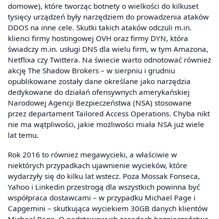
domowe), które tworząc botnety o wielkości do kilkuset
tysięcy urządzeń były narzędziem do prowadzenia ataków
DDOS na inne cele. Skutki takich ataków odczuli m.in.
klienci firmy hostingowej OVH oraz firmy DYN, która
świadczy m.in. usługi DNS dla wielu firm, w tym Amazona,
Netflixa czy Twittera. Na świecie warto odnotować również
akcję The Shadow Brokers – w sierpniu i grudniu
opublikowane zostały dane określane jako narzędzia
dedykowane do działań ofensywnych amerykańskiej
Narodowej Agencji Bezpieczeństwa (NSA) stosowane
przez departament Tailored Access Operations. Chyba nikt
nie ma wątpliwości, jakie możliwości miała NSA już wiele
lat temu.
Rok 2016 to również megawycieki, a właściwie w
niektórych przypadkach ujawnienie wycieków, które
wydarzyły się do kilku lat wstecz. Poza Mossak Fonseca,
Yahoo i Linkedin przestrogą dla wszystkich powinna być
współpraca dostawcami – w przypadku Michael Page i
Capgemini – skutkująca wyciekiem 30GB danych klientów
Michael Page. O podstawowych zasadach bezpieczeństwa