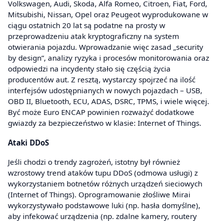
Volkswagen, Audi, Skoda, Alfa Romeo, Citroen, Fiat, Ford,
Mitsubishi, Nissan, Opel oraz Peugeot wyprodukowane w
ciągu ostatnich 20 lat są podatne na prosty w
przeprowadzeniu atak kryptograficzny na system
otwierania pojazdu. Wprowadzanie więc zasad „security
by design”, analizy ryzyka i procesów monitorowania oraz
odpowiedzi na incydenty stało się częścią życia
producentów aut. Z resztą, wystarczy spojrzeć na ilość
interfejsów udostępnianych w nowych pojazdach – USB,
OBD II, Bluetooth, ECU, ADAS, DSRC, TPMS, i wiele więcej.
Być może Euro ENCAP powinien rozważyć dodatkowe
gwiazdy za bezpieczeństwo w klasie: Internet of Things.
Ataki DDoS
Jeśli chodzi o trendy zagrożeń, istotny był również
wzrostowy trend ataków tupu DDoS (odmowa usługi) z
wykorzystaniem botnetów różnych urządzeń sieciowych
(Internet of Things). Oprogramowanie złośliwe Mirai
wykorzystywało podstawowe luki (np. hasła domyślne),
aby infekować urządzenia (np. zdalne kamery, routery