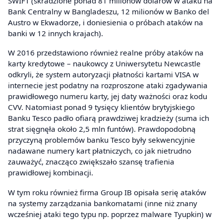
SWIFT (skradzione ponad 81 milionów dolarów w ataku na
Bank Centralny w Bangladeszu, 12 milionów w Banko del
Austro w Ekwadorze, i doniesienia o próbach ataków na
banki w 12 innych krajach).
W 2016 przedstawiono również realne próby ataków na
karty kredytowe – naukowcy z Uniwersytetu Newcastle
odkryli, że system autoryzacji płatności kartami VISA w
internecie jest podatny na rozproszone ataki zgadywania
prawidłowego numeru karty, jej daty ważności oraz kodu
CVV. Natomiast ponad 9 tysięcy klientów brytyjskiego
Banku Tesco padło ofiarą prawdziwej kradzieży (suma ich
strat sięgnęła około 2,5 mln funtów). Prawdopodobną
przyczyną problemów banku Tesco były sekwencyjnie
nadawane numery kart płatniczych, co jak nietrudno
zauważyć, znacząco zwiększało szansę trafienia
prawidłowej kombinacji.
W tym roku również firma Group IB opisała serię ataków
na systemy zarządzania bankomatami (inne niż znany
wcześniej ataki tego typu np. poprzez malware Tyupkin) w