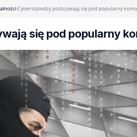
alności
›
Cyberszpiedzy podszywają się pod popularny komu
wają się pod popularny ko