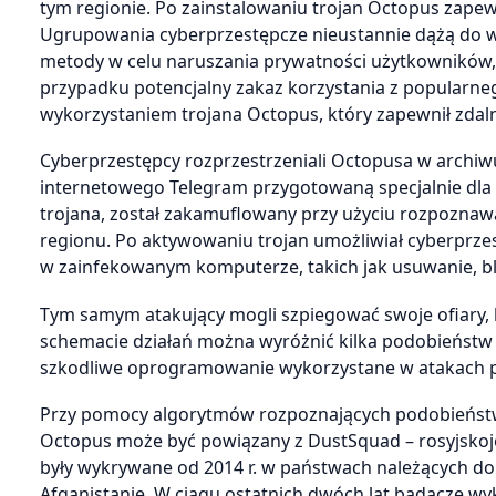
tym regionie. Po zainstalowaniu trojan Octopus zape
Ugrupowania cyberprzestępcze nieustannie dążą do 
metody w celu naruszania prywatności użytkowników, 
przypadku potencjalny zakaz korzystania z popularne
wykorzystaniem trojana Octopus, który zapewnił zdal
Cyberprzestępcy rozprzestrzeniali Octopusa w arch
internetowego Telegram przygotowaną specjalnie dla k
trojana, został zakamuflowany przy użyciu rozpoznawa
regionu. Po aktywowaniu trojan umożliwiał cyberprze
w zainfekowanym komputerze, takich jak usuwanie, b
Tym samym atakujący mogli szpiegować swoje ofiary, 
schemacie działań można wyróżnić kilka podobieństw d
szkodliwe oprogramowanie wykorzystane w atakach pod
Przy pomocy algorytmów rozpoznających podobieństwa
Octopus może być powiązany z DustSquad – rosyjsko
były wykrywane od 2014 r. w państwach należących do
Afganistanie. W ciągu ostatnich dwóch lat badacze wy