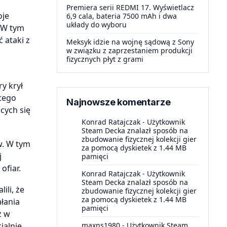
Premiera serii REDMI 17. Wyświetlacz
oje
6,9 cala, bateria 7500 mAh i dwa
układy do wyboru
 W tym
 ataki z
Meksyk idzie na wojnę sądową z Sony
w związku z zaprzestaniem produkcji
fizycznych płyt z grami
y krył
 tego
Najnowsze komentarze
cych się
Konrad Ratajczak
-
Użytkownik
Steam Decka znalazł sposób na
zbudowanie fizycznej kolekcji gier
w. W tym
za pomocą dyskietek z 1.44 MB
j
pamięci
ofiar.
Konrad Ratajczak
-
Użytkownik
Steam Decka znalazł sposób na
li, że
zbudowanie fizycznej kolekcji gier
za pomocą dyskietek z 1.44 MB
łania
pamięci
ż w
maxns1980
-
Użytkownik Steam
jalnie