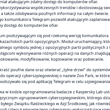
wniał atakującym zdalny dostęp do komputerów ofiar.
wykorzystywania współczesnych trendów i dostosowują sw
a także zdobywania poufnych informacji na całym świecie.
go komunikatora Telegram pozwolił atakującym zaplanować
ny dostęp do komputerów ofiar.
iwum podszywającym się pod rzekomą wersję komunikatora
azachskich partii opozycyjnych. Moduł uruchamiający, któr
lnego symbolu jednej z opozycyjnych partii politycznych z
stępcom wykonywanie różnych operacji na danych znajdują
lokowanie, modyfikowanie, kopiowanie oraz pobieranie.
kraść poufne dane oraz otwierać „tylne drzwi” do systemó
o operacji cyberszpiegowskiej o nazwie Zoo Park, w które
szywało się pod aplikację Telegram w celu szpiegowania 
 w kodzie oprogramowania badacze z Kaspersky Lab ustali
języcznym ugrupowaniem cyberszpiegowskim, którego dzia
 byłego Związku Radzieckiego w Azji Środkowej, jak równie
kryli cztery kampanie tego cybergangu wykorzystujące spec