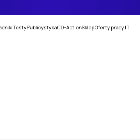
adniki
Testy
Publicystyka
CD-Action
Sklep
Oferty pracy IT