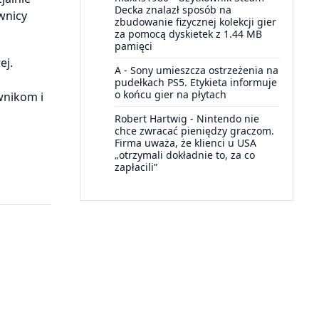
Decka znalazł sposób na
wnicy
zbudowanie fizycznej kolekcji gier
za pomocą dyskietek z 1.44 MB
pamięci
ej.
A
-
Sony umieszcza ostrzeżenia na
pudełkach PS5. Etykieta informuje
o końcu gier na płytach
wnikom i
Robert Hartwig
-
Nintendo nie
chce zwracać pieniędzy graczom.
Firma uważa, że klienci u USA
„otrzymali dokładnie to, za co
zapłacili”