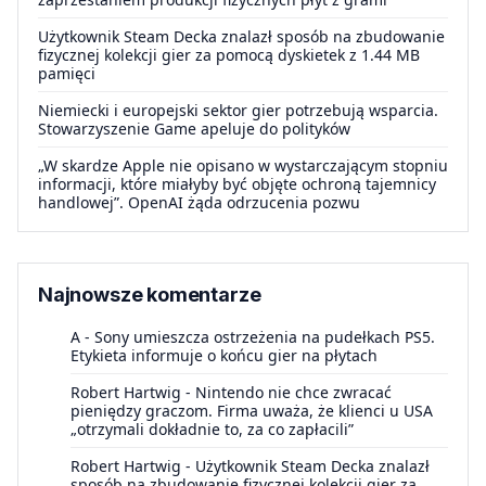
Użytkownik Steam Decka znalazł sposób na zbudowanie
fizycznej kolekcji gier za pomocą dyskietek z 1.44 MB
pamięci
Niemiecki i europejski sektor gier potrzebują wsparcia.
Stowarzyszenie Game apeluje do polityków
„W skardze Apple nie opisano w wystarczającym stopniu
informacji, które miałyby być objęte ochroną tajemnicy
handlowej”. OpenAI żąda odrzucenia pozwu
Najnowsze komentarze
A
-
Sony umieszcza ostrzeżenia na pudełkach PS5.
Etykieta informuje o końcu gier na płytach
Robert Hartwig
-
Nintendo nie chce zwracać
pieniędzy graczom. Firma uważa, że klienci u USA
„otrzymali dokładnie to, za co zapłacili”
Robert Hartwig
-
Użytkownik Steam Decka znalazł
sposób na zbudowanie fizycznej kolekcji gier za