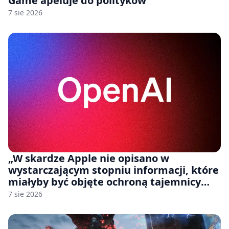
Game apeluje do polityków
7 sie 2026
„W skardze Apple nie opisano w
wystarczającym stopniu informacji, które
miałyby być objęte ochroną tajemnicy
handlowej”. OpenAI żąda odrzucenia
7 sie 2026
pozwu