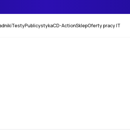
adniki
Testy
Publicystyka
CD-Action
Sklep
Oferty pracy IT