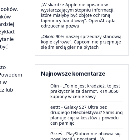
„W skardze Apple nie opisano w
booków.
wystarczającym stopniu informacji,
które miałyby być objęte ochroną
ników
tajemnicy handlowej”. OpenAI żąda
rdziej
odrzucenia pozwu
zykład:
„Około 90% naszej sprzedaży stanowią
ytanie
kopie cyfrowe”. Capcom nie przejmuje
 być
się śmiercią gier na płytach
sto
Najnowsze komentarze
. Powodem
a w
Olin
-
„To nie jest kradzież, to jest
cz lub
praktycznie za darmo”. RTX 3050
kupiony w cenie kawy
eettt
-
Galaxy S27 Ultra bez
drugiego teleobiektywu? Samsung
planuje cięcia kosztów z powodu
cen pamięci
Grześ
-
PlayStation nie obawia się
rywalizacji z pecetami. „W