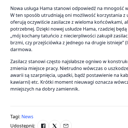
Nowa usługa Hama stanowi odpowiedź na mnogość wt
W ten sposób utrudniają oni możliwość korzystania z
oferują oczywiście zasilacze z wieloma końcówkami, al
potrzebnej. Dzięki nowej usłudze Hama, rzadziej będą 
„mój kochany tatuńcio z niecierpliwości zakupił zasilac
brzmi, czy przejściówka z jednego na drugie istnieje” (li
darmowa.
Zasilacz stanowi często najsłabsze ogniwo w konstrukc
zmienia miejsce pracy. Nietrudno wówczas o uszkodzen
awarii są szarpnięcia, upadki, bądź postawienie na ka
kawiarni) etc. Krótki moment nieuwagi oznacza wówcz
mniejszych na dobry zamiennik.
Tagi:
News
Udostępnij: