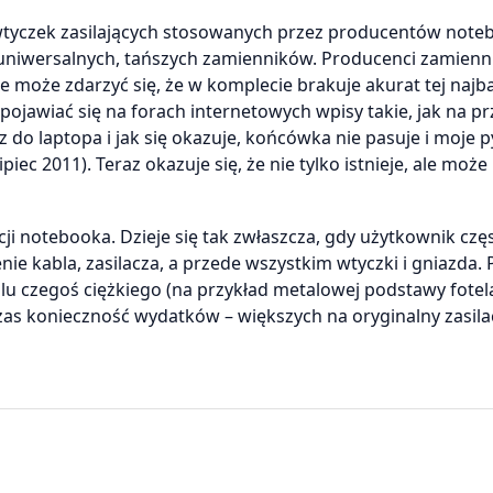
yczek zasilających stosowanych przez producentów note
 uniwersalnych, tańszych zamienników. Producenci zamien
e może zdarzyć się, że w komplecie brakuje akurat tej najba
pojawiać się na forach internetowych wpisy takie, jak na pr
z do laptopa i jak się okazuje, końcówka nie pasuje i moje p
piec 2011). Teraz okazuje się, że nie tylko istnieje, ale może
ji notebooka. Dzieje się tak zwłaszcza, gdy użytkownik czę
ie kabla, zasilacza, a przede wszystkim wtyczki i gniazda
blu czegoś ciężkiego (na przykład metalowej podstawy fotel
as konieczność wydatków – większych na oryginalny zasila