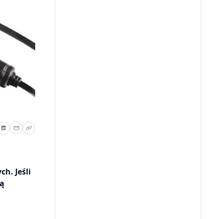
h. Jeśli
ią