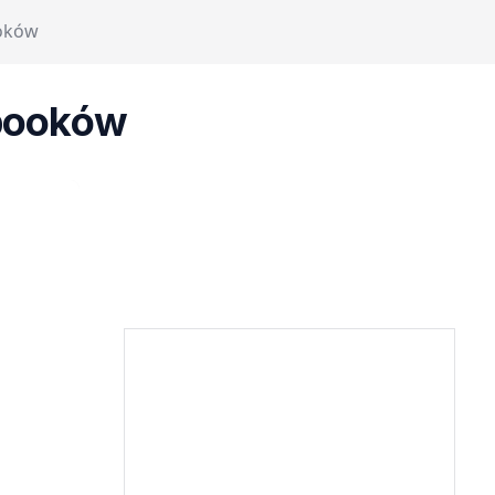
oków
booków