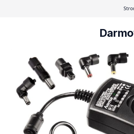
Stro
Darmo