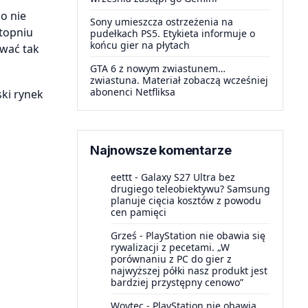
o nie
Sony umieszcza ostrzeżenia na
topniu
pudełkach PS5. Etykieta informuje o
końcu gier na płytach
ować tak
GTA 6 z nowym zwiastunem…
zwiastuna. Materiał zobaczą wcześniej
abonenci Netfliksa
ski rynek
Najnowsze komentarze
eettt
-
Galaxy S27 Ultra bez
drugiego teleobiektywu? Samsung
planuje cięcia kosztów z powodu
cen pamięci
Grześ
-
PlayStation nie obawia się
rywalizacji z pecetami. „W
porównaniu z PC do gier z
najwyższej półki nasz produkt jest
bardziej przystępny cenowo”
Woytec
-
PlayStation nie obawia