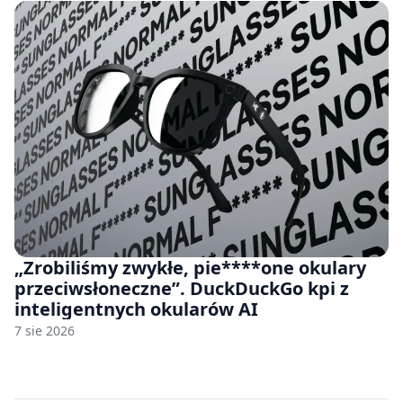
„Zrobiliśmy zwykłe, pie****one okulary
przeciwsłoneczne”. DuckDuckGo kpi z
inteligentnych okularów AI
7 sie 2026