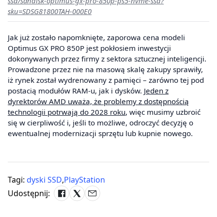
ssd/sandisk-optimus-gx-pro-850p-ps5-nvme-ssd?
sku=SDSG81800TAH-000E0
Jak już zostało napomknięte, zaporowa cena modeli
Optimus GX PRO 850P jest pokłosiem inwestycji
dokonywanych przez firmy z sektora sztucznej inteligencji.
Prowadzone przez nie na masową skalę zakupy sprawiły,
iż rynek został wydrenowany z pamięci – zarówno tej pod
postacią modułów RAM-u, jak i dysków.
Jeden z
dyrektorów AMD uważa, że problemy z dostępnością
technologii potrwają do 2028 roku
, więc musimy uzbroić
się w cierpliwość i, jeśli to możliwe, odroczyć decyzję o
ewentualnej modernizacji sprzętu lub kupnie nowego.
Tagi:
dyski SSD
,
PlayStation
Udostępnij: