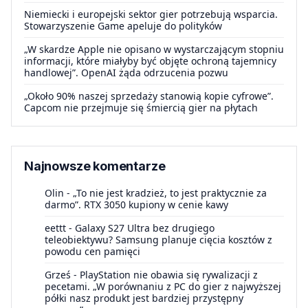
Niemiecki i europejski sektor gier potrzebują wsparcia.
Stowarzyszenie Game apeluje do polityków
„W skardze Apple nie opisano w wystarczającym stopniu
informacji, które miałyby być objęte ochroną tajemnicy
handlowej”. OpenAI żąda odrzucenia pozwu
„Około 90% naszej sprzedaży stanowią kopie cyfrowe”.
Capcom nie przejmuje się śmiercią gier na płytach
Najnowsze komentarze
Olin
-
„To nie jest kradzież, to jest praktycznie za
darmo”. RTX 3050 kupiony w cenie kawy
eettt
-
Galaxy S27 Ultra bez drugiego
teleobiektywu? Samsung planuje cięcia kosztów z
powodu cen pamięci
Grześ
-
PlayStation nie obawia się rywalizacji z
pecetami. „W porównaniu z PC do gier z najwyższej
półki nasz produkt jest bardziej przystępny