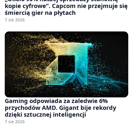
kopie cyfrowe”. Capcom nie przejmuje się
śmiercią gier na płytach
7 sie 2026
Gaming odpowiada za zaledwie 6%
przychodów AMD. Gigant bije rekordy
dzięki sztucznej inteligencji
7 sie 2026