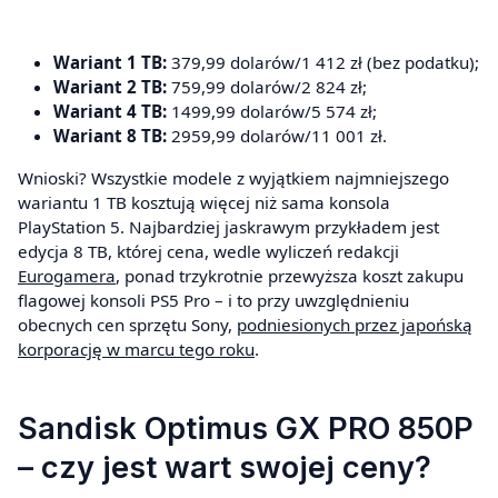
Wariant 1 TB:
379,99 dolarów/1 412 zł (bez podatku);
Wariant 2 TB:
759,99 dolarów/2 824 zł;
Wariant 4 TB:
1499,99 dolarów/5 574 zł;
Wariant 8 TB:
2959,99 dolarów/11 001 zł.
Wnioski? Wszystkie modele z wyjątkiem najmniejszego
wariantu 1 TB kosztują więcej niż sama konsola
PlayStation 5. Najbardziej jaskrawym przykładem jest
edycja 8 TB, której cena, wedle wyliczeń redakcji
Eurogamera
, ponad trzykrotnie przewyższa koszt zakupu
flagowej konsoli PS5 Pro – i to przy uwzględnieniu
obecnych cen sprzętu Sony,
podniesionych przez japońską
korporację w marcu tego roku
.
Sandisk Optimus GX PRO 850P
– czy jest wart swojej ceny?