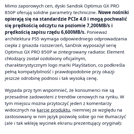
Mimo zaporowych cen, dyski Sandisk Optimus GX PRO
850P oferują solidne parametry techniczne.
Nowe nośniki
opierają się na standardzie PCIe 4.0 i mogą pochwalić
się prędkością odczytu na poziomie 7,200MB/s i
prędkością zapisu rzędu 6,600MB/s.
Ponieważ
architektura PS5 wymaga odpowiedniego odprowadzania
ciepła z gniazda rozszerzeń, SanDisk wyposażył serię
Optimus GX PRO 850P w zintegrowany radiator. Element
chłodzący został ozdobiony oficjalnym,
charakterystycznym logo marki PlayStation, co podkreśla
pełną kompatybilność i prawdopodobnie przy okazji
jeszcze odrobinę podnosi i tak wysoką cenę.
Wypada przy tym wspomnieć, że konsumenci nie są
przesadnie zadowoleni z trendów cenowych na rynku. W
tym miejscu można przytoczyć jeden z komentarzy
widocznych na
karcie produktu
, niemniej ze względu na
zastosowany w nim język pozwolę sobie go nie tłumaczyć
(ale i tak wkleję wycinek ekranu prezentujący oryginał):