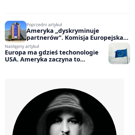
Poprzedni artykuł
Ameryka „dyskryminuje
partnerów”. Komisja Europejska
reaguje na decyzję ws. Anthropic
Następny artykuł
Europa ma gdzieś techonologie
USA. Ameryka zaczyna to
zauważać