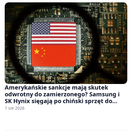
Amerykańskie sankcje mają skutek
odwrotny do zamierzonego? Samsung i
SK Hynix sięgają po chiński sprzęt do
fabryk chipów
7 sie 2026