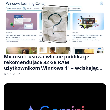
Microsoft usuwa własne publikacje
rekomendujące 32 GB RAM
użytkownikom Windows 11 – wciskając
nam przy tym komputery z 8 GB RAM po
6 sie 2026
zawyżonych cenach