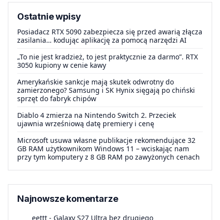
Ostatnie wpisy
Posiadacz RTX 5090 zabezpiecza się przed awarią złącza
zasilania… kodując aplikację za pomocą narzędzi AI
„To nie jest kradzież, to jest praktycznie za darmo”. RTX
3050 kupiony w cenie kawy
Amerykańskie sankcje mają skutek odwrotny do
zamierzonego? Samsung i SK Hynix sięgają po chiński
sprzęt do fabryk chipów
Diablo 4 zmierza na Nintendo Switch 2. Przeciek
ujawnia wrześniową datę premiery i cenę
Microsoft usuwa własne publikacje rekomendujące 32
GB RAM użytkownikom Windows 11 – wciskając nam
przy tym komputery z 8 GB RAM po zawyżonych cenach
Najnowsze komentarze
eettt
-
Galaxy S27 Ultra bez drugiego