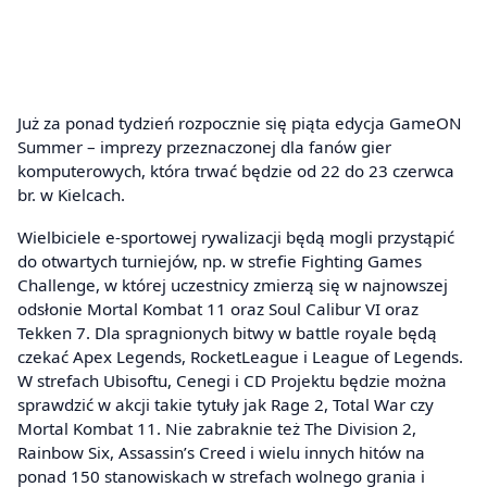
Już za ponad tydzień rozpocznie się piąta edycja GameON
Summer – imprezy przeznaczonej dla fanów gier
komputerowych, która trwać będzie od 22 do 23 czerwca
br. w Kielcach.
Wielbiciele e-sportowej rywalizacji będą mogli przystąpić
do otwartych turniejów, np. w strefie Fighting Games
Challenge, w której uczestnicy zmierzą się w najnowszej
odsłonie Mortal Kombat 11 oraz Soul Calibur VI oraz
Tekken 7. Dla spragnionych bitwy w battle royale będą
czekać Apex Legends, RocketLeague i League of Legends.
W strefach Ubisoftu, Cenegi i CD Projektu będzie można
sprawdzić w akcji takie tytuły jak Rage 2, Total War czy
Mortal Kombat 11. Nie zabraknie też The Division 2,
Rainbow Six, Assassin’s Creed i wielu innych hitów na
ponad 150 stanowiskach w strefach wolnego grania i