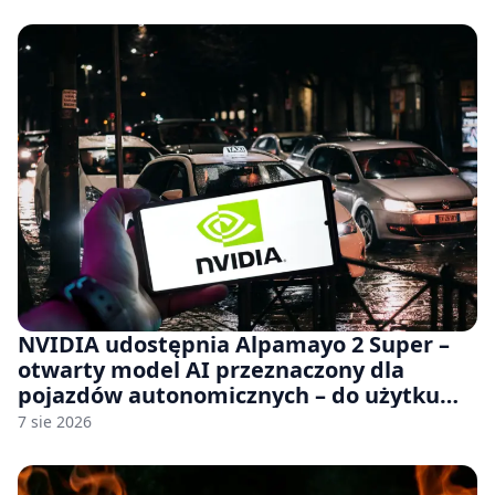
NVIDIA udostępnia Alpamayo 2 Super –
otwarty model AI przeznaczony dla
pojazdów autonomicznych – do użytku
komercyjnego
7 sie 2026