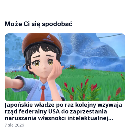
Może Ci się spodobać
Japońskie władze po raz kolejny wzywają
rząd federalny USA do zaprzestania
naruszania własności intelektualnej
japońskich gier i anime
7 sie 2026