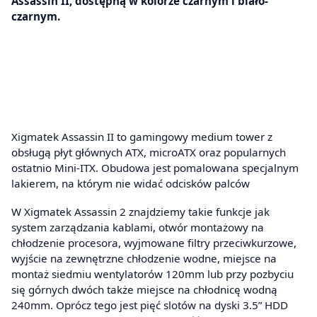
Assassin II, dostępną w kolorze czarnym i biało-
czarnym.
Xigmatek Assassin II to gamingowy medium tower z
obsługą płyt głównych ATX, microATX oraz popularnych
ostatnio Mini-ITX. Obudowa jest pomalowana specjalnym
lakierem, na którym nie widać odcisków palców
W Xigmatek Assassin 2 znajdziemy takie funkcje jak
system zarządzania kablami, otwór montażowy na
chłodzenie procesora, wyjmowane filtry przeciwkurzowe,
wyjście na zewnętrzne chłodzenie wodne, miejsce na
montaż siedmiu wentylatorów 120mm lub przy pozbyciu
się górnych dwóch także miejsce na chłodnicę wodną
240mm. Oprócz tego jest pięć slotów na dyski 3.5” HDD