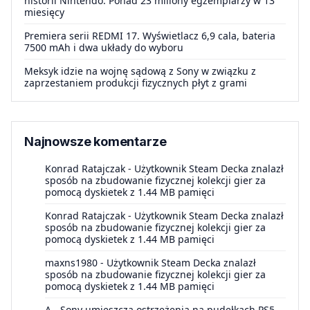
historii Nintendo. Ponad 23 miliony egzemplarzy w 13
miesięcy
Premiera serii REDMI 17. Wyświetlacz 6,9 cala, bateria
7500 mAh i dwa układy do wyboru
Meksyk idzie na wojnę sądową z Sony w związku z
zaprzestaniem produkcji fizycznych płyt z grami
Najnowsze komentarze
Konrad Ratajczak
-
Użytkownik Steam Decka znalazł
sposób na zbudowanie fizycznej kolekcji gier za
pomocą dyskietek z 1.44 MB pamięci
Konrad Ratajczak
-
Użytkownik Steam Decka znalazł
sposób na zbudowanie fizycznej kolekcji gier za
pomocą dyskietek z 1.44 MB pamięci
maxns1980
-
Użytkownik Steam Decka znalazł
sposób na zbudowanie fizycznej kolekcji gier za
pomocą dyskietek z 1.44 MB pamięci
A
-
Sony umieszcza ostrzeżenia na pudełkach PS5.