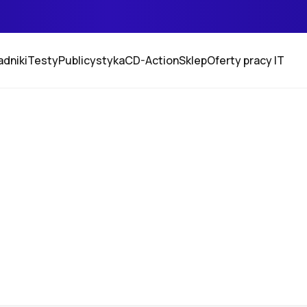
adniki
Testy
Publicystyka
CD-Action
Sklep
Oferty pracy IT