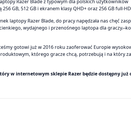
 laptopy Razer Blade z typowym dla polskich użytkowników
 256 GB, 512 GB i ekranem klasy QHD+ oraz 256 GB full-HD
nek laptopy Razer Blade, do pracy napędzała nas chęć zas
enkiego, wydajnego i przenośnego laptopa dla graczy. ̶ k
jesteśmy gotowi już w 2016 roku zaoferować Europie wysok
oduktowym, którego gracze chcą, potrzebują i na który za
który w internetowym sklepie Razer będzie dostępny już 