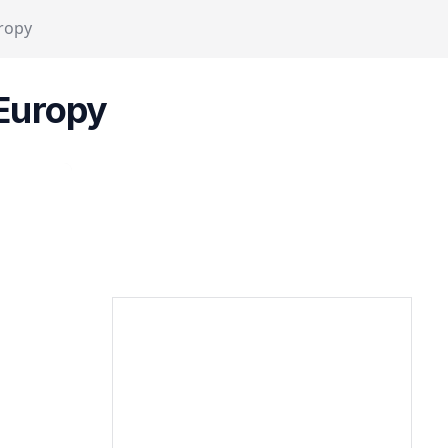
ropy
 Europy