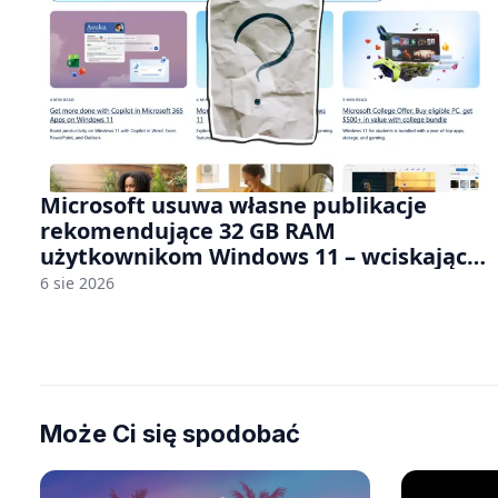
Microsoft usuwa własne publikacje
rekomendujące 32 GB RAM
użytkownikom Windows 11 – wciskając
nam przy tym komputery z 8 GB RAM po
6 sie 2026
zawyżonych cenach
Może Ci się spodobać