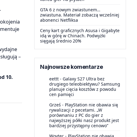
.
GTA 6 z nowym zwiastunem…
zwiastuna. Materiał zobaczą wcześniej
abonenci Netfliksa
pokojenia
omentuje
Ceny kart graficznych Asusa i Gigabyte
idą w górę w Chinach. Podwyżki
sięgają średnio 20%
owydajne
sługują –
Najnowsze komentarze
od 10.
eettt
-
Galaxy S27 Ultra bez
drugiego teleobiektywu? Samsung
planuje cięcia kosztów z powodu
cen pamięci
Grześ
-
PlayStation nie obawia się
rywalizacji z pecetami. „W
porównaniu z PC do gier z
najwyższej półki nasz produkt jest
bardziej przystępny cenowo”
Woytec
-
PlayStation nie obawia