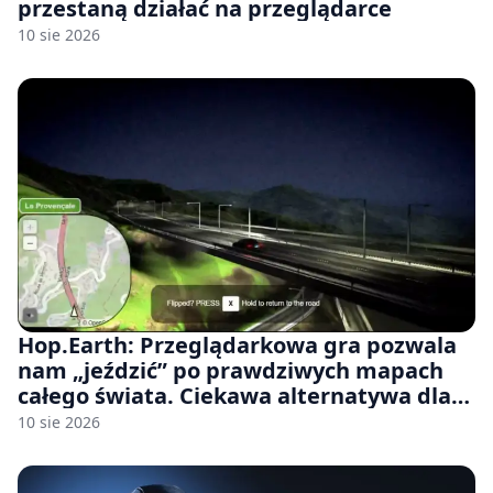
przestaną działać na przeglądarce
10 sie 2026
Hop.Earth: Przeglądarkowa gra pozwala
nam „jeździć” po prawdziwych mapach
całego świata. Ciekawa alternatywa dla
Google Street View
10 sie 2026