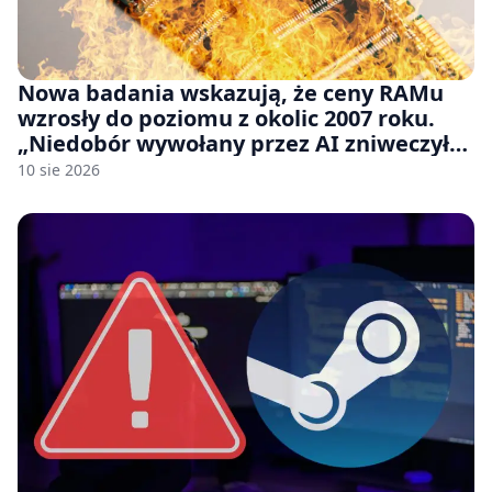
Nowa badania wskazują, że ceny RAMu
wzrosły do poziomu z okolic 2007 roku.
„Niedobór wywołany przez AI zniweczył
20 lat postępów w ciągu zaledwie kilku
10 sie 2026
miesięcy.”