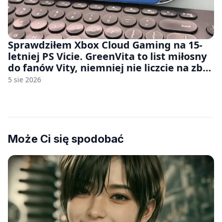
Sprawdziłem Xbox Cloud Gaming na 15-
letniej PS Vicie. GreenVita to list miłosny
do fanów Vity, niemniej nie liczcie na zbyt
wiele [FELIETON]
5 sie 2026
Może Ci się spodobać