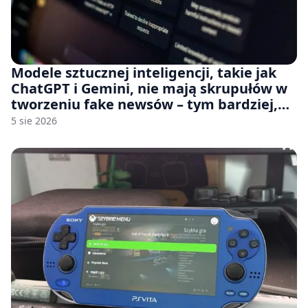
Modele sztucznej inteligencji, takie jak
ChatGPT i Gemini, nie mają skrupułów w
tworzeniu fake newsów – tym bardziej,
jeśli rozmawiasz z nimi po polsku
5 sie 2026