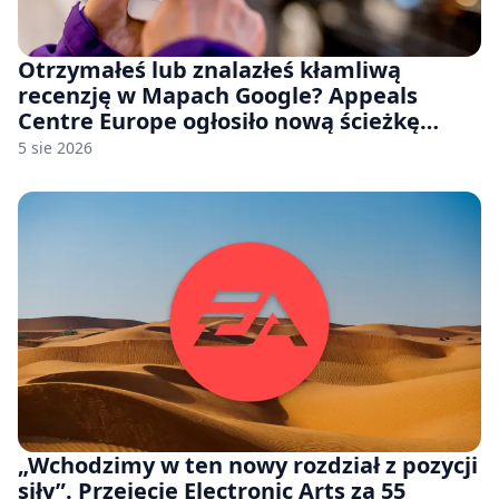
Otrzymałeś lub znalazłeś kłamliwą
recenzję w Mapach Google? Appeals
Centre Europe ogłosiło nową ścieżkę
odwoławczą dla firm i konsumentów
5 sie 2026
„Wchodzimy w ten nowy rozdział z pozycji
siły”. Przejęcie Electronic Arts za 55