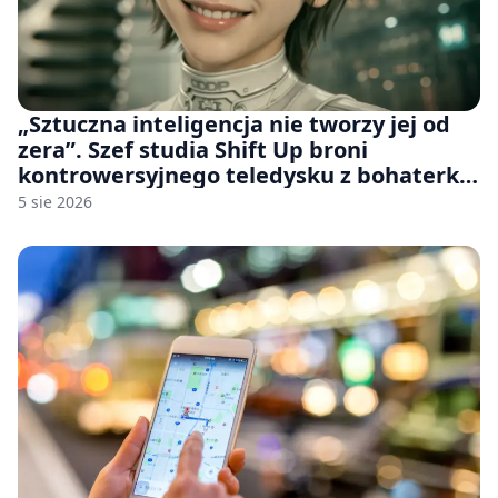
„Sztuczna inteligencja nie tworzy jej od
zera”. Szef studia Shift Up broni
kontrowersyjnego teledysku z bohaterką
Stellar Blade: Blood Rain
5 sie 2026