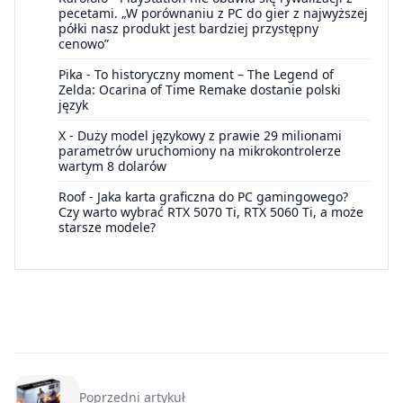
pecetami. „W porównaniu z PC do gier z najwyższej
półki nasz produkt jest bardziej przystępny
cenowo”
Pika
-
To historyczny moment – The Legend of
Zelda: Ocarina of Time Remake dostanie polski
język
X
-
Duży model językowy z prawie 29 milionami
parametrów uruchomiony na mikrokontrolerze
wartym 8 dolarów
Roof
-
Jaka karta graficzna do PC gamingowego?
Czy warto wybrać RTX 5070 Ti, RTX 5060 Ti, a może
starsze modele?
Poprzedni artykuł