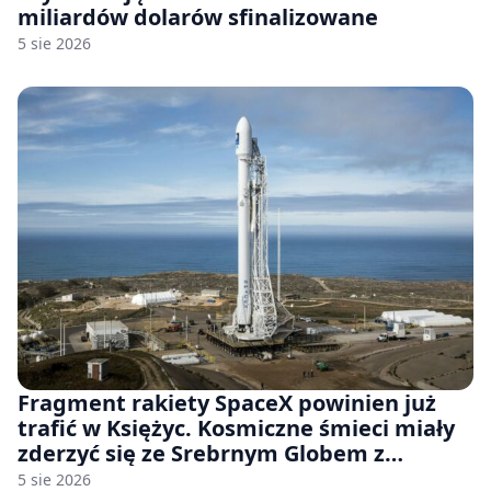
miliardów dolarów sfinalizowane
5 sie 2026
Fragment rakiety SpaceX powinien już
trafić w Księżyc. Kosmiczne śmieci miały
zderzyć się ze Srebrnym Globem z
prędkością 8690 km/h
5 sie 2026