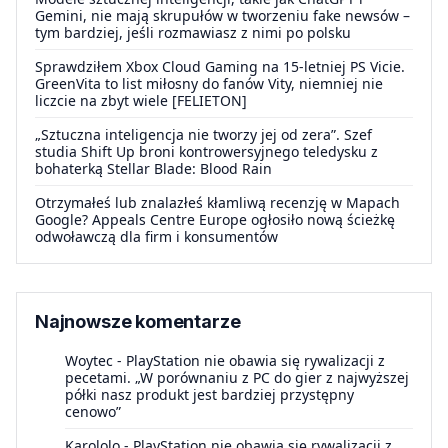
Gemini, nie mają skrupułów w tworzeniu fake newsów –
tym bardziej, jeśli rozmawiasz z nimi po polsku
Sprawdziłem Xbox Cloud Gaming na 15-letniej PS Vicie.
GreenVita to list miłosny do fanów Vity, niemniej nie
liczcie na zbyt wiele [FELIETON]
„Sztuczna inteligencja nie tworzy jej od zera”. Szef
studia Shift Up broni kontrowersyjnego teledysku z
bohaterką Stellar Blade: Blood Rain
Otrzymałeś lub znalazłeś kłamliwą recenzję w Mapach
Google? Appeals Centre Europe ogłosiło nową ścieżkę
odwoławczą dla firm i konsumentów
Najnowsze komentarze
Woytec
-
PlayStation nie obawia się rywalizacji z
pecetami. „W porównaniu z PC do gier z najwyższej
półki nasz produkt jest bardziej przystępny
cenowo”
Karololo
-
PlayStation nie obawia się rywalizacji z