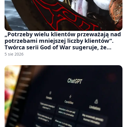
„Potrzeby wielu klientów przeważają nad
potrzebami mniejszej liczby klientów”.
Twórca serii God of War sugeruje, że
rozumie, dlaczego Sony rezygnuje z gier
5 sie 2026
na płytach