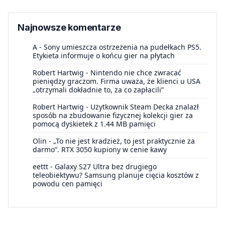
Najnowsze komentarze
A
-
Sony umieszcza ostrzeżenia na pudełkach PS5.
Etykieta informuje o końcu gier na płytach
Robert Hartwig
-
Nintendo nie chce zwracać
pieniędzy graczom. Firma uważa, że klienci u USA
„otrzymali dokładnie to, za co zapłacili”
Robert Hartwig
-
Użytkownik Steam Decka znalazł
sposób na zbudowanie fizycznej kolekcji gier za
pomocą dyskietek z 1.44 MB pamięci
Olin
-
„To nie jest kradzież, to jest praktycznie za
darmo”. RTX 3050 kupiony w cenie kawy
eettt
-
Galaxy S27 Ultra bez drugiego
teleobiektywu? Samsung planuje cięcia kosztów z
powodu cen pamięci