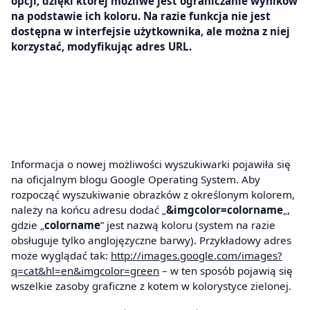
opcji, dzięki której możliwe jest ograniczanie wyników
na podstawie ich koloru. Na razie funkcja nie jest
dostępna w interfejsie użytkownika, ale można z niej
korzystać, modyfikując adres URL.
Informacja o nowej możliwości wyszukiwarki pojawiła się
na oficjalnym blogu Google Operating System. Aby
rozpocząć wyszukiwanie obrazków z określonym kolorem,
należy na końcu adresu dodać „
&imgcolor=colorname
„,
gdzie „
colorname
” jest nazwą koloru (system na razie
obsługuje tylko anglojęzyczne barwy). Przykładowy adres
może wyglądać tak:
http://images.google.com/images?
q=cat&hl=en&imgcolor=green
– w ten sposób pojawią się
wszelkie zasoby graficzne z kotem w kolorystyce zielonej.