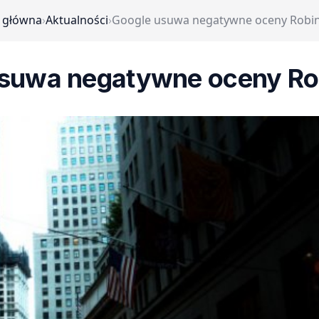
 główna
›
Aktualności
›
Google usuwa negatywne oceny Robi
usuwa negatywne oceny Ro