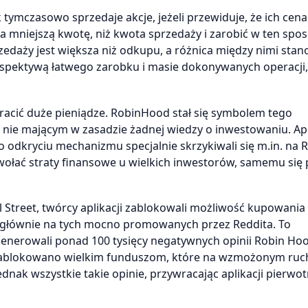
ymczasowo sprzedaje akcje, jeżeli przewiduje, że ich cen
za mniejszą kwotę, niż kwota sprzedaży i zarobić w ten spo
edaży jest większa niż odkupu, a różnica między nimi stan
 perspektywą łatwego zarobku i masie dokonywanych operacji
 tracić duże pieniądze. RobinHood stał się symbolem tego
 nie mającym w zasadzie żadnej wiedzy o inwestowaniu. Apl
 odkryciu mechanizmu specjalnie skrzykiwali się m.in. na R
ywołać straty finansowe u wielkich inwestorów, samemu się 
 Street, twórcy aplikacji zablokowali możliwość kupowania z
ę głównie na tych mocno promowanych przez Reddita. To
enerowali ponad 100 tysięcy negatywnych opinii Robin Ho
e zablokowano wielkim funduszom, które na wzmożonym ruc
dnak wszystkie takie opinie, przywracając aplikacji pierwo