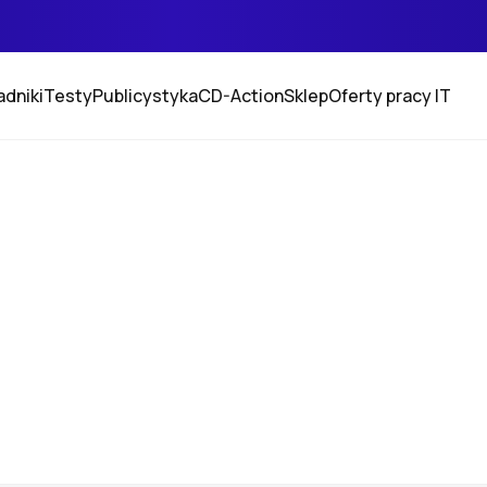
adniki
Testy
Publicystyka
CD-Action
Sklep
Oferty pracy IT