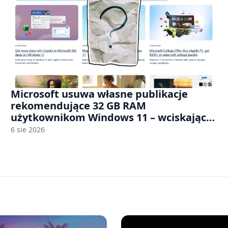
Microsoft usuwa własne publikacje
rekomendujące 32 GB RAM
użytkownikom Windows 11 – wciskając
nam przy tym komputery z 8 GB RAM po
6 sie 2026
zawyżonych cenach