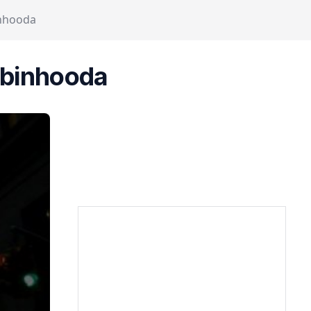
nhooda
binhooda