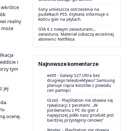
a wkrótce
Sony umieszcza ostrzeżenia na
sób
pudełkach PS5. Etykieta informuje o
końcu gier na płytach
owi realny
, może
GTA 6 z nowym zwiastunem…
zwiastuna. Materiał zobaczą wcześniej
abonenci Netfliksa
ikacja
eddicie i
Najnowsze komentarze
przy tym
eettt
-
Galaxy S27 Ultra bez
drugiego teleobiektywu? Samsung
planuje cięcia kosztów z powodu
 jej
cen pamięci
Grześ
-
PlayStation nie obawia się
oda.
rywalizacji z pecetami. „W
hu
porównaniu z PC do gier z
najwyższej półki nasz produkt jest
tną ocenę.
bardziej przystępny cenowo”
Woytec
-
PlayStation nie obawia