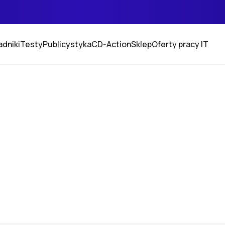
adniki
Testy
Publicystyka
CD-Action
Sklep
Oferty pracy IT