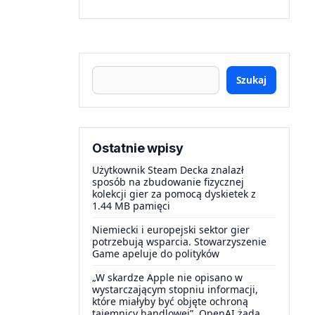
Szukaj
Ostatnie wpisy
Użytkownik Steam Decka znalazł
sposób na zbudowanie fizycznej
kolekcji gier za pomocą dyskietek z
1.44 MB pamięci
Niemiecki i europejski sektor gier
potrzebują wsparcia. Stowarzyszenie
Game apeluje do polityków
„W skardze Apple nie opisano w
wystarczającym stopniu informacji,
które miałyby być objęte ochroną
tajemnicy handlowej”. OpenAI żąda