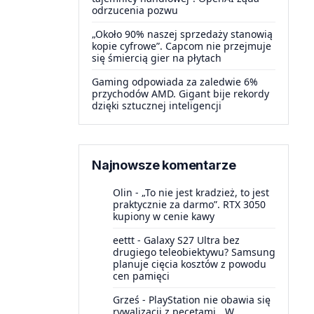
odrzucenia pozwu
„Około 90% naszej sprzedaży stanowią
kopie cyfrowe”. Capcom nie przejmuje
się śmiercią gier na płytach
Gaming odpowiada za zaledwie 6%
przychodów AMD. Gigant bije rekordy
dzięki sztucznej inteligencji
Najnowsze komentarze
Olin
-
„To nie jest kradzież, to jest
praktycznie za darmo”. RTX 3050
kupiony w cenie kawy
eettt
-
Galaxy S27 Ultra bez
drugiego teleobiektywu? Samsung
planuje cięcia kosztów z powodu
cen pamięci
Grześ
-
PlayStation nie obawia się
rywalizacji z pecetami. „W