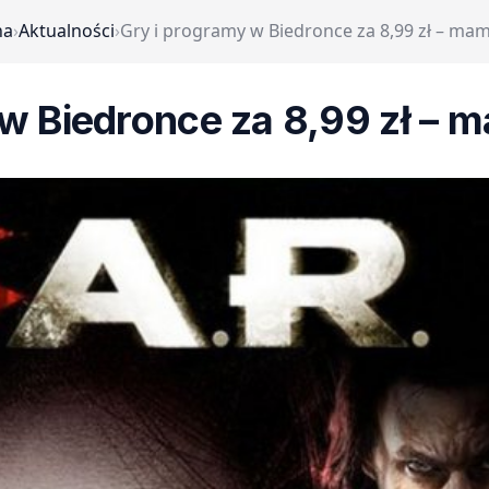
na
›
Aktualności
›
Gry i programy w Biedronce za 8,99 zł – mam 
w Biedronce za 8,99 zł – m