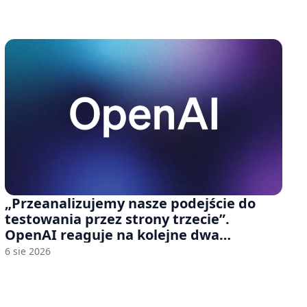
„Przeanalizujemy nasze podejście do
testowania przez strony trzecie”.
OpenAI reaguje na kolejne dwa
incydenty z udziałem autorskich modeli
6 sie 2026