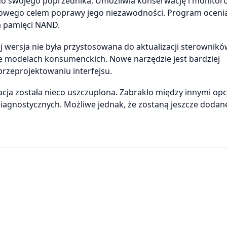
 do swojego poprzednika. Umożliwia konserwację i monitor
dowego celem poprawy jego niezawodności. Program oceni
a pamięci NAND.
j wersja nie była przystosowana do aktualizacji sterownik
ie modelach konsumenckich. Nowe narzędzie jest bardziej
przeprojektowaniu interfejsu.
kacja została nieco uszczuplona. Zabrakło między innymi opc
diagnostycznych. Możliwe jednak, że zostaną jeszcze dodan