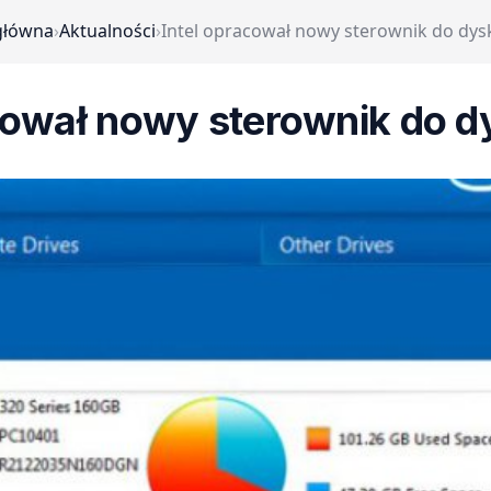
główna
›
Aktualności
›
Intel opracował nowy sterownik do dy
acował nowy sterownik do 