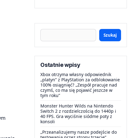
Szukaj
Ostatnie wpisy
Xbox otrzyma własny odpowiednik
„platyn” z PlayStation za odblokowanie
100% osiągnięć? „Zespół pracuje nad
czymś, co ma się pojawić jeszcze w
tym roku”
Monster Hunter Wilds na Nintendo
Switch 2 z rozdzielczością do 1440p i
40 FPS. Gra wyciśnie siódme poty z
wym
konsoli
„Przeanalizujemy nasze podejście do
testowania przez strony trzecie”.