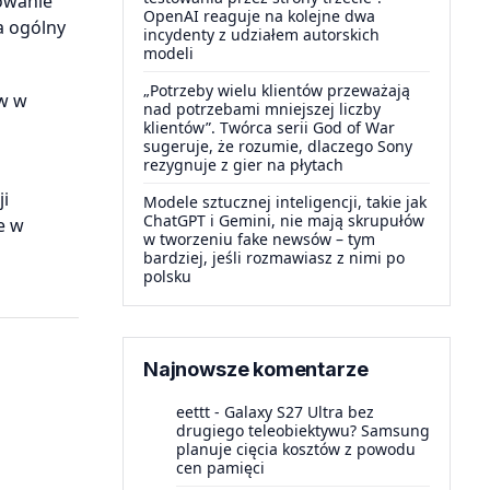
owanie
OpenAI reaguje na kolejne dwa
a ogólny
incydenty z udziałem autorskich
modeli
„Potrzeby wielu klientów przeważają
ów w
nad potrzebami mniejszej liczby
klientów”. Twórca serii God of War
sugeruje, że rozumie, dlaczego Sony
rezygnuje z gier na płytach
ji
Modele sztucznej inteligencji, takie jak
ChatGPT i Gemini, nie mają skrupułów
e w
w tworzeniu fake newsów – tym
bardziej, jeśli rozmawiasz z nimi po
polsku
Najnowsze komentarze
eettt
-
Galaxy S27 Ultra bez
drugiego teleobiektywu? Samsung
planuje cięcia kosztów z powodu
cen pamięci