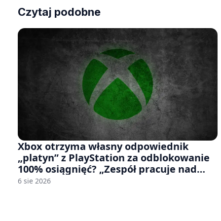
Czytaj podobne
Xbox otrzyma własny odpowiednik
„platyn” z PlayStation za odblokowanie
100% osiągnięć? „Zespół pracuje nad
czymś, co ma się pojawić jeszcze w tym
6 sie 2026
roku”