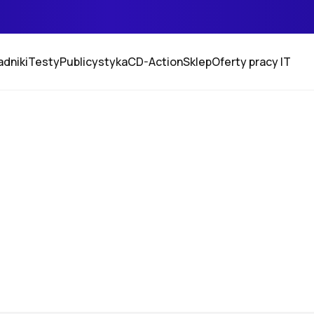
adniki
Testy
Publicystyka
CD-Action
Sklep
Oferty pracy IT