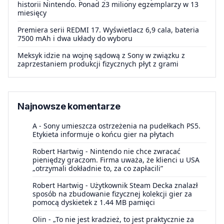
historii Nintendo. Ponad 23 miliony egzemplarzy w 13
miesięcy
Premiera serii REDMI 17. Wyświetlacz 6,9 cala, bateria
7500 mAh i dwa układy do wyboru
Meksyk idzie na wojnę sądową z Sony w związku z
zaprzestaniem produkcji fizycznych płyt z grami
Najnowsze komentarze
A
-
Sony umieszcza ostrzeżenia na pudełkach PS5.
Etykieta informuje o końcu gier na płytach
Robert Hartwig
-
Nintendo nie chce zwracać
pieniędzy graczom. Firma uważa, że klienci u USA
„otrzymali dokładnie to, za co zapłacili”
Robert Hartwig
-
Użytkownik Steam Decka znalazł
sposób na zbudowanie fizycznej kolekcji gier za
pomocą dyskietek z 1.44 MB pamięci
Olin
-
„To nie jest kradzież, to jest praktycznie za