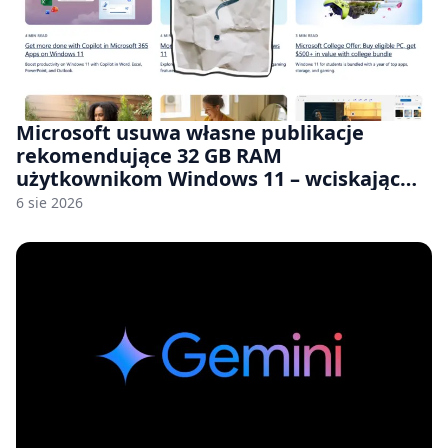
Microsoft usuwa własne publikacje
rekomendujące 32 GB RAM
użytkownikom Windows 11 – wciskając
nam przy tym komputery z 8 GB RAM po
6 sie 2026
zawyżonych cenach