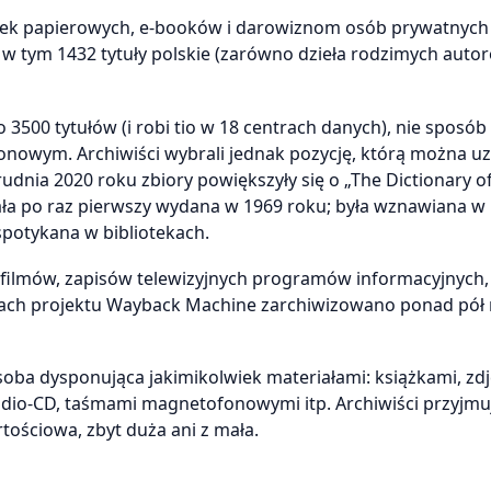
żek papierowych, e-booków i darowiznom osób prywatnych
– w tym 1432 tytuły polskie (zarówno dzieła rodzimych autoró
 3500 tytułów (i robi tio w 18 centrach danych), nie sposób 
ionowym. Archiwiści wybrali jednak pozycję, którą można u
udnia 2020 roku zbiory powiększyły się o „The Dictionary o
ała po raz pierwszy wydana w 1969 roku; była wznawiana w 
 spotykana w bibliotekach.
y filmów, zapisów telewizyjnych programów informacyjnych, 
ch projektu Wayback Machine zarchiwizowano ponad pół 
oba dysponująca jakimikolwiek materiałami: książkami, zdj
Audio-CD, taśmami magnetofonowymi itp. Archiwiści przyjmu
tościowa, zbyt duża ani z mała.