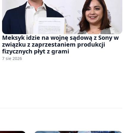
Meksyk idzie na wojnę sądową z Sony w
związku z zaprzestaniem produkcji
fizycznych płyt z grami
7 sie 2026