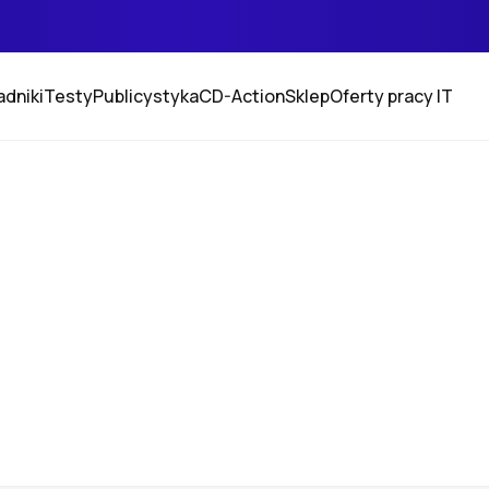
adniki
Testy
Publicystyka
CD-Action
Sklep
Oferty pracy IT