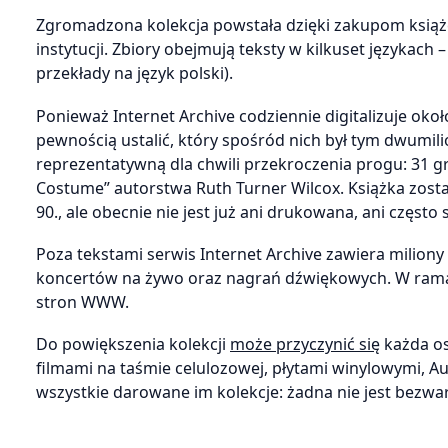
Zgromadzona kolekcja powstała dzięki zakupom ksią
instytucji. Zbiory obejmują teksty w kilkuset językach 
przekłady na język polski).
Ponieważ Internet Archive codziennie digitalizuje około
pewnością ustalić, który spośród nich był tym dwumil
reprezentatywną dla chwili przekroczenia progu: 31 gr
Costume” autorstwa Ruth Turner Wilcox. Książka zost
90., ale obecnie nie jest już ani drukowana, ani często
Poza tekstami serwis Internet Archive zawiera milion
koncertów na żywo oraz nagrań dźwiękowych. W rama
stron WWW.
Do powiększenia kolekcji
może przyczynić się
każda os
filmami na taśmie celulozowej, płytami winylowymi, 
wszystkie darowane im kolekcje: żadna nie jest bezwar