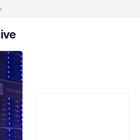
e
hive