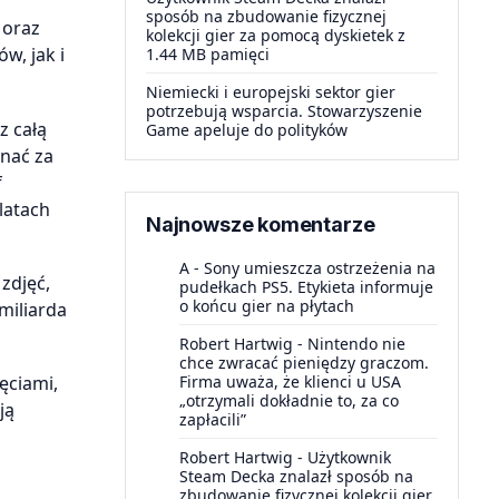
sposób na zbudowanie fizycznej
 oraz
kolekcji gier za pomocą dyskietek z
w, jak i
1.44 MB pamięci
Niemiecki i europejski sektor gier
potrzebują wsparcia. Stowarzyszenie
z całą
Game apeluje do polityków
znać za
f
latach
Najnowsze komentarze
A
-
Sony umieszcza ostrzeżenia na
zdjęć,
pudełkach PS5. Etykieta informuje
o końcu gier na płytach
miliarda
Robert Hartwig
-
Nintendo nie
chce zwracać pieniędzy graczom.
Firma uważa, że klienci u USA
ęciami,
„otrzymali dokładnie to, za co
ją
zapłacili”
Robert Hartwig
-
Użytkownik
Steam Decka znalazł sposób na
zbudowanie fizycznej kolekcji gier