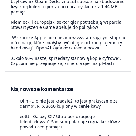
Użytkownik Steam Decka znalazł sposób na zbudowanie
fizycznej kolekcji gier za pomocą dyskietek z 1.44 MB
pamięci
Niemiecki i europejski sektor gier potrzebują wsparcia.
Stowarzyszenie Game apeluje do polityków
„W skardze Apple nie opisano w wystarczającym stopniu
informacji, które miałyby być objęte ochroną tajemnicy
handlowej”. OpenAI żąda odrzucenia pozwu
„Około 90% naszej sprzedaży stanowią kopie cyfrowe”.
Capcom nie przejmuje się śmiercią gier na płytach
Najnowsze komentarze
Olin
-
„To nie jest kradzież, to jest praktycznie za
darmo”. RTX 3050 kupiony w cenie kawy
eettt
-
Galaxy S27 Ultra bez drugiego
teleobiektywu? Samsung planuje cięcia kosztów z
powodu cen pamięci