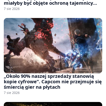
miałyby być objęte ochroną tajemnicy
handlowej”. OpenAI żąda odrzucenia
7 sie 2026
pozwu
„Około 90% naszej sprzedaży stanowią
kopie cyfrowe”. Capcom nie przejmuje się
śmiercią gier na płytach
7 sie 2026