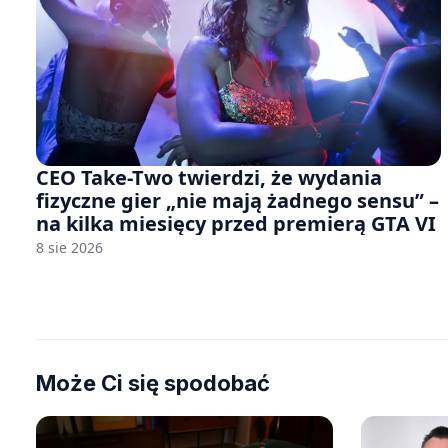
CEO Take-Two twierdzi, że wydania
fizyczne gier „nie mają żadnego sensu” –
na kilka miesięcy przed premierą GTA VI
8 sie 2026
Może Ci się spodobać