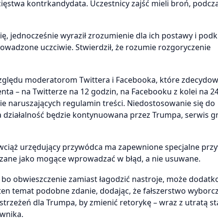
ęstwa kontrkandydata. Uczestnicy zajść mieli broń, podcz
 jednocześnie wyraził zrozumienie dla ich postawy i podkr
rowadzone uczciwie. Stwierdził, że rozumie rozgoryczenie
zględu moderatorom Twittera i Facebooka, które zdecydowa
ta – na Twitterze na 12 godzin, na Facebooku z kolei na 24
ie naruszających regulamin treści. Niedostosowanie się do
a działalność będzie kontynuowana przez Trumpa, serwis g
wciąż urzędujący przywódca ma zapewnione specjalne przyw
czane jako mogące wprowadzać w błąd, a nie usuwane.
 bo obwieszczenie zamiast łagodzić nastroje, może dodat
ten temat podobne zdanie, dodając, że fałszerstwo wyborcz
ostrzeżeń dla Trumpa, by zmienić retorykę – wraz z utratą s
wnika.