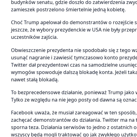
budynków senatu, gdzie doszło do zatwierdzenia zwyci
zamieszek postrzelono śmiertelnie jedną kobietę.
Choć Trump apelował do demonstrantów o rozejście się,
jeszcze, że wybory prezydenckie w USA nie były przep
uczestników zajścia.
Obwieszczenie prezydenta nie spodobało się z tego w
usunąć nagranie i zawiesić tymczasowo konto prezyden
Twitter dał prezydentowi czas na samodzielne usunięc
wymogów spowoduje dalszą blokadę konta. Jeżeli tak
nawet stałą blokadą.
To bezprecedensowe działanie, ponieważ Trump jako 
Tylko ze względu na nie jego posty od dawna są ozna
Facebook uważa, że musiał zareagować w ten sposób,
zachęcać demonstrantów do działania. Twitter ma na 
sporna teza. Działania serwisów to jedno z ostatnich 
wszyscy będą mogli traktować go jak zwykłego użytko