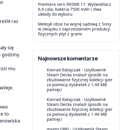
as
Premiera serii REDMI 17. Wyświetlacz
6,9 cala, bateria 7500 mAh i dwa
układy do wyboru
eślił raz
Meksyk idzie na wojnę sądową z Sony
w związku z zaprzestaniem produkcji
fizycznych płyt z grami
ły się
 godziny.
Najnowsze komentarze
rozi mu
Konrad Ratajczak
-
Użytkownik
Steam Decka znalazł sposób na
zbudowanie fizycznej kolekcji gier
za pomocą dyskietek z 1.44 MB
ileje.
pamięci
Konrad Ratajczak
-
Użytkownik
Steam Decka znalazł sposób na
kowo
zbudowanie fizycznej kolekcji gier
e to
za pomocą dyskietek z 1.44 MB
pamięci
tanowiska
maxns1980
-
Użytkownik Steam