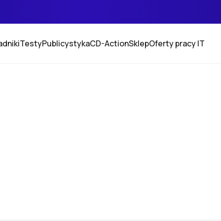
adniki
Testy
Publicystyka
CD-Action
Sklep
Oferty pracy IT