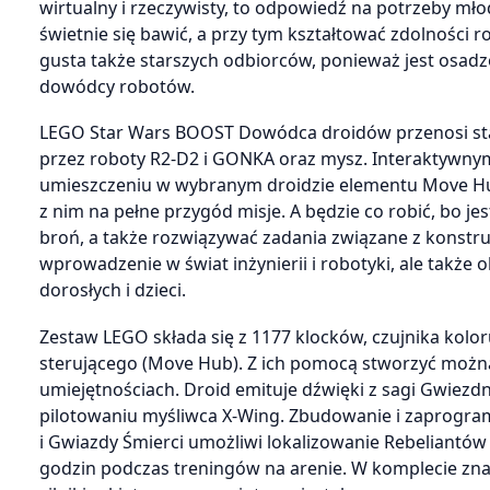
wirtualny i rzeczywisty, to odpowiedź na potrzeby m
świetnie się bawić, a przy tym kształtować zdolnośc
gusta także starszych odbiorców, ponieważ jest osadzo
dowódcy robotów.
LEGO Star Wars BOOST Dowódca droidów przenosi stars
przez roboty R2-D2 i GONKA oraz mysz. Interaktywn
umieszczeniu w wybranym droidzie elementu Move Hub
z nim na pełne przygód misje. A będzie co robić, bo j
broń, a także rozwiązywać zadania związane z konstr
wprowadzenie w świat inżynierii i robotyki, ale także
dorosłych i dzieci.
Zestaw LEGO składa się z 1177 klocków, czujnika kolor
sterującego (Move Hub). Z ich pomocą stworzyć możn
umiejętnościach. Droid emituje dźwięki z sagi Gwiez
pilotowaniu myśliwca X-Wing. Zbudowanie i zaprogra
i Gwiazdy Śmierci umożliwi lokalizowanie Rebeliantów
godzin podczas treningów na arenie. W komplecie znaj