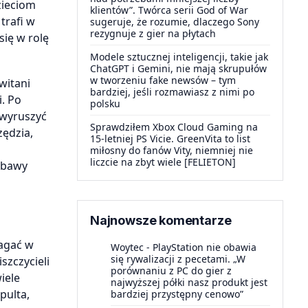
zieciom
klientów”. Twórca serii God of War
trafi w
sugeruje, że rozumie, dlaczego Sony
rezygnuje z gier na płytach
się w rolę
Modele sztucznej inteligencji, takie jak
ChatGPT i Gemini, nie mają skrupułów
w tworzeniu fake newsów – tym
witani
bardziej, jeśli rozmawiasz z nimi po
. Po
polsku
 wyruszyć
Sprawdziłem Xbox Cloud Gaming na
zędzia,
15-letniej PS Vicie. GreenVita to list
miłosny do fanów Vity, niemniej nie
liczcie na zbyt wiele [FELIETON]
zabawy
Najnowsze komentarze
magać w
Woytec
-
PlayStation nie obawia
się rywalizacji z pecetami. „W
zczycieli
porównaniu z PC do gier z
iele
najwyższej półki nasz produkt jest
pulta,
bardziej przystępny cenowo”