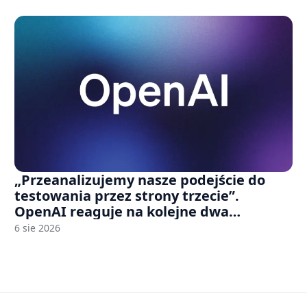
„Przeanalizujemy nasze podejście do
testowania przez strony trzecie”.
OpenAI reaguje na kolejne dwa
incydenty z udziałem autorskich modeli
6 sie 2026