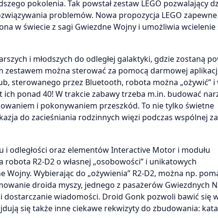
łodszego pokolenia. Tak powstał zestaw LEGO pozwalający d
i rozwiązywania problemów. Nowa propozycja LEGO zapewne 
na w świecie z sagi Gwiezdne Wojny i umożliwia wcielenie 
zych i młodszych do odległej galaktyki, gdzie zostaną po
ym zestawem można sterować za pomocą darmowej aplikacji
, sterowanego przez Bluetooth, robota można „ożywić” i
est ich ponad 40! W trakcie zabawy trzeba m.in. budować nar
uowaniem i pokonywaniem przeszkód. To nie tylko świetne
 okazja do zacieśniania rodzinnych więzi podczas wspólnej 
u i odległości oraz elementów Interactive Motor i modułu
a robota R2-D2 o własnej „osobowości” i unikatowych
dne Wojny. Wybierając do „ożywienia” R2-D2, można np. po
mowanie droida myszy, jednego z pasażerów Gwiezdnych Nis
 i dostarczanie wiadomości. Droid Gonk pozwoli bawić się w
dują się także inne ciekawe rekwizyty do zbudowania: kata