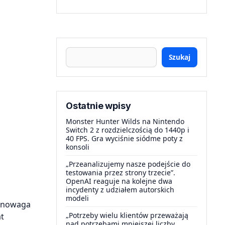
Szukaj
Ostatnie wpisy
Monster Hunter Wilds na Nintendo
Switch 2 z rozdzielczością do 1440p i
40 FPS. Gra wyciśnie siódme poty z
konsoli
„Przeanalizujemy nasze podejście do
testowania przez strony trzecie”.
OpenAI reaguje na kolejne dwa
incydenty z udziałem autorskich
modeli
ównowaga
„Potrzeby wielu klientów przeważają
t
nad potrzebami mniejszej liczby