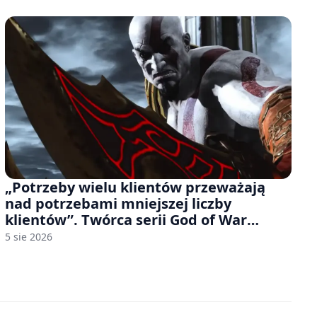
„Potrzeby wielu klientów przeważają
nad potrzebami mniejszej liczby
klientów”. Twórca serii God of War
sugeruje, że rozumie, dlaczego Sony
5 sie 2026
rezygnuje z gier na płytach