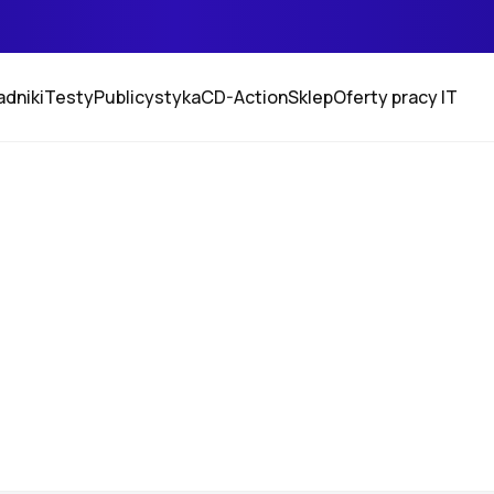
adniki
Testy
Publicystyka
CD-Action
Sklep
Oferty pracy IT