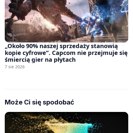
„Około 90% naszej sprzedaży stanowią
kopie cyfrowe”. Capcom nie przejmuje się
śmiercią gier na płytach
7 sie 2026
Może Ci się spodobać