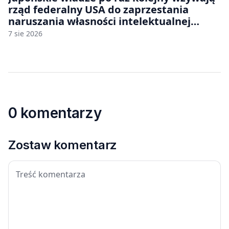
rząd federalny USA do zaprzestania
naruszania własności intelektualnej
japońskich gier i anime
7 sie 2026
0 komentarzy
Zostaw komentarz