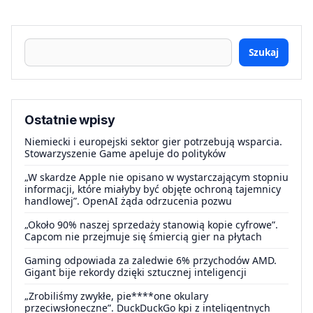
Szukaj
Ostatnie wpisy
Niemiecki i europejski sektor gier potrzebują wsparcia.
Stowarzyszenie Game apeluje do polityków
„W skardze Apple nie opisano w wystarczającym stopniu
informacji, które miałyby być objęte ochroną tajemnicy
handlowej”. OpenAI żąda odrzucenia pozwu
„Około 90% naszej sprzedaży stanowią kopie cyfrowe”.
Capcom nie przejmuje się śmiercią gier na płytach
Gaming odpowiada za zaledwie 6% przychodów AMD.
Gigant bije rekordy dzięki sztucznej inteligencji
„Zrobiliśmy zwykłe, pie****one okulary
przeciwsłoneczne”. DuckDuckGo kpi z inteligentnych