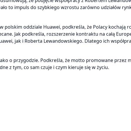
podsumowują, że podjęcie współpracy z Robertem Lewando
 Dało to impuls do szybkiego wzrostu zarówno udziałów ry
u w polskim oddziale Huawei, podkreśla, że Polacy kochają 
lecane. Jak podkreśla, rozszerzenie kontraktu na całą Europ
uawei, jak i Roberta Lewandowskiego. Dlatego ich współpra
ako o przygodzie. Podkreśla, że motto promowane przez 
odne z tym, co sam czuje i czym kieruje się w życiu.