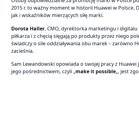
Osoby odpowiedzialne za promocję marki w Polsce 
2015 r. to ważny moment w historii Huawei w Polsce.
jak i wskaźników mierzących siłę marki.
Dorota Haller
, CMO, dyrektorka marketingu i digital
piłkarza i z chęcią sięgają po produkty przez niego po
świadczy o sile oddziaływania obu marek – zarówno H
zacieśnia.
Sam Lewandowski opowiada o swojej pracy z Huawei j
jego pośrednictwem, czyli „
make it possible
„, jest zg