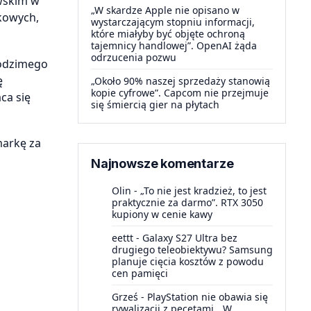
wskim w
„W skardze Apple nie opisano w
nkowych,
wystarczającym stopniu informacji,
które miałyby być objęte ochroną
tajemnicy handlowej”. OpenAI żąda
odrzucenia pozwu
rodzimego
ę
„Około 90% naszej sprzedaży stanowią
kopie cyfrowe”. Capcom nie przejmuje
ca się
się śmiercią gier na płytach
markę za
Najnowsze komentarze
Olin
-
„To nie jest kradzież, to jest
praktycznie za darmo”. RTX 3050
kupiony w cenie kawy
eettt
-
Galaxy S27 Ultra bez
drugiego teleobiektywu? Samsung
planuje cięcia kosztów z powodu
cen pamięci
Grześ
-
PlayStation nie obawia się
rywalizacji z pecetami. „W