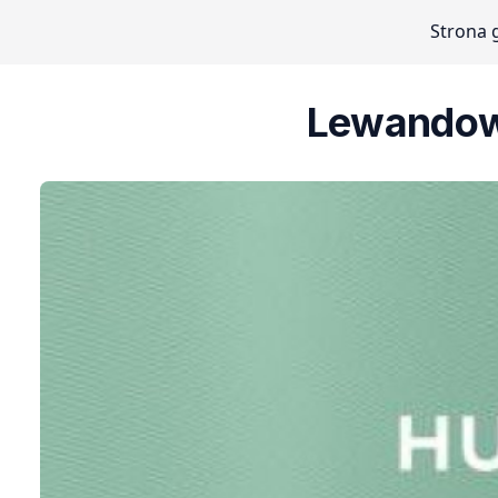
Strona 
Lewandow