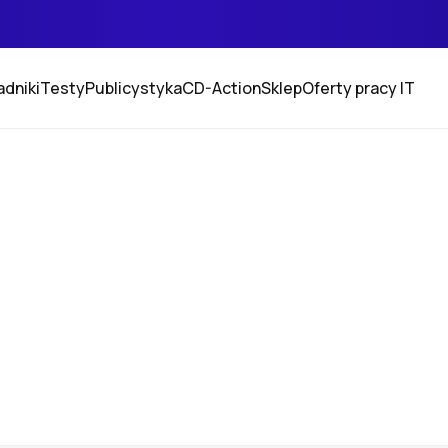
adniki
Testy
Publicystyka
CD-Action
Sklep
Oferty pracy IT