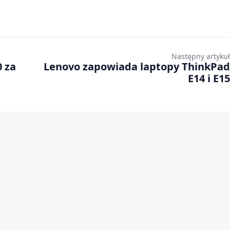
Następny artykuł
0 za
Lenovo zapowiada laptopy ThinkPad
E14 i E15