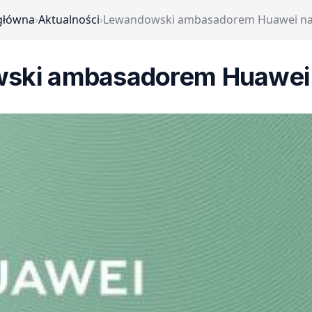
główna
›
Aktualności
›
Lewandowski ambasadorem Huawei na
ski ambasadorem Huawei 