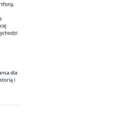
rtfony,
s
cej
zychodzi
ansa dla
torią i