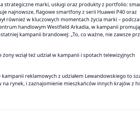
 strategiczne marki, usługi oraz produkty z portfolio: sma
omuje najnowsze, flagowe smartfony z serii Huawei P40 oraz
ł również w kluczowych momentach życia marki – podcza
entrum handlowym Westfield Arkadia, w kampanii promują
 ostatniej kampanii brandowej: „To, co ważne, nie zawsze pr
żony wziął też udział w kampanii i spotach telewizyjnych
ie kampanii reklamowych z udziałem Lewandowskiego to sz
na rynek, i zaznajomienie mieszkańców innych krajów z his