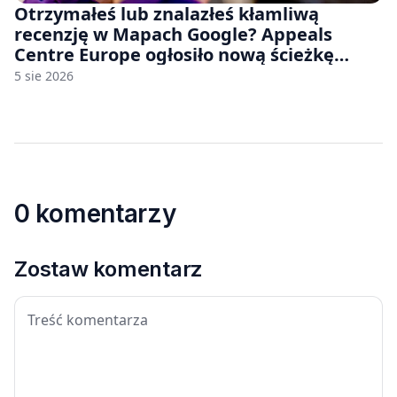
Otrzymałeś lub znalazłeś kłamliwą
recenzję w Mapach Google? Appeals
Centre Europe ogłosiło nową ścieżkę
odwoławczą dla firm i konsumentów
5 sie 2026
0 komentarzy
Zostaw komentarz