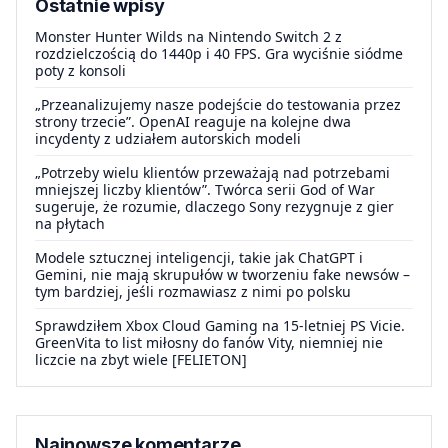
Ostatnie wpisy
Monster Hunter Wilds na Nintendo Switch 2 z
rozdzielczością do 1440p i 40 FPS. Gra wyciśnie siódme
poty z konsoli
„Przeanalizujemy nasze podejście do testowania przez
strony trzecie”. OpenAI reaguje na kolejne dwa
incydenty z udziałem autorskich modeli
„Potrzeby wielu klientów przeważają nad potrzebami
mniejszej liczby klientów”. Twórca serii God of War
sugeruje, że rozumie, dlaczego Sony rezygnuje z gier
na płytach
Modele sztucznej inteligencji, takie jak ChatGPT i
Gemini, nie mają skrupułów w tworzeniu fake newsów –
tym bardziej, jeśli rozmawiasz z nimi po polsku
Sprawdziłem Xbox Cloud Gaming na 15-letniej PS Vicie.
GreenVita to list miłosny do fanów Vity, niemniej nie
liczcie na zbyt wiele [FELIETON]
Najnowsze komentarze