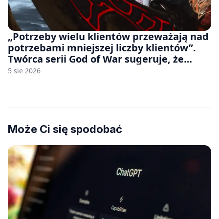
„Potrzeby wielu klientów przeważają nad
potrzebami mniejszej liczby klientów”.
Twórca serii God of War sugeruje, że
rozumie, dlaczego Sony rezygnuje z gier
5 sie 2026
na płytach
Może Ci się spodobać