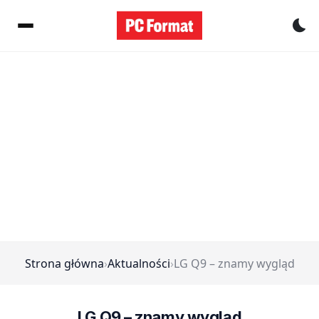
Pr
Strona główna
›
Aktualności
›
LG Q9 – znamy wygląd
LG Q9 – znamy wygląd