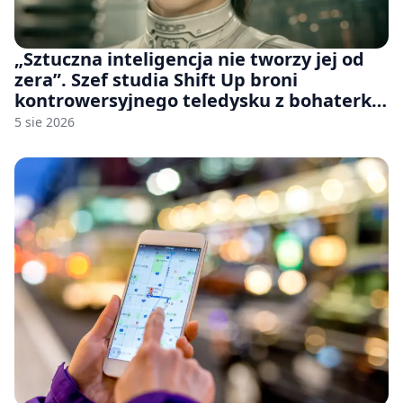
„Sztuczna inteligencja nie tworzy jej od
zera”. Szef studia Shift Up broni
kontrowersyjnego teledysku z bohaterką
Stellar Blade: Blood Rain
5 sie 2026