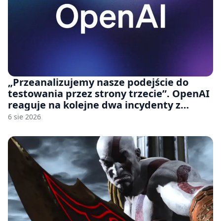
„Przeanalizujemy nasze podejście do
testowania przez strony trzecie”. OpenAI
reaguje na kolejne dwa incydenty z
udziałem autorskich modeli
6 sie 2026