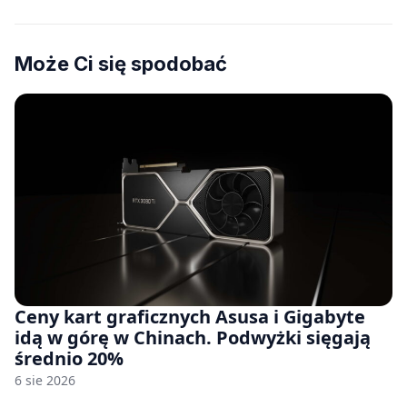
Może Ci się spodobać
Ceny kart graficznych Asusa i Gigabyte
idą w górę w Chinach. Podwyżki sięgają
średnio 20%
6 sie 2026