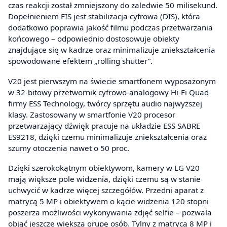
czas reakcji został zmniejszony do zaledwie 50 milisekund.
Dopełnieniem EIS jest stabilizacja cyfrowa (DIS), która
dodatkowo poprawia jakość filmu podczas przetwarzania
końcowego – odpowiednio dostosowuje obiekty
znajdujące się w kadrze oraz minimalizuje zniekształcenia
spowodowane efektem „rolling shutter”.
V20 jest pierwszym na świecie smartfonem wyposażonym
w 32-bitowy przetwornik cyfrowo-analogowy Hi-Fi Quad
firmy ESS Technology, twórcy sprzętu audio najwyższej
klasy. Zastosowany w smartfonie V20 procesor
przetwarzający dźwięk pracuje na układzie ESS SABRE
ES9218, dzięki czemu minimalizuje zniekształcenia oraz
szumy otoczenia nawet o 50 proc.
Dzięki szerokokątnym obiektywom, kamery w LG V20
mają większe pole widzenia, dzięki czemu są w stanie
uchwycić w kadrze więcej szczegółów. Przedni aparat z
matrycą 5 MP i obiektywem o kącie widzenia 120 stopni
poszerza możliwości wykonywania zdjęć selfie – pozwala
objąć jeszcze większą grupę osób. Tylny z matrycą 8 MP i