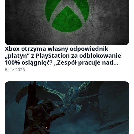
Xbox otrzyma własny odpowiednik
„platyn” z PlayStation za odblokowanie
100% osiągnięć? „Zespół pracuje nad
czymś, co ma się pojawić jeszcze w tym
6 sie 2026
roku”