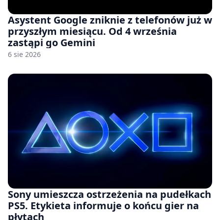
Asystent Google zniknie z telefonów już w
przyszłym miesiącu. Od 4 września
zastąpi go Gemini
6 sie 2026
Sony umieszcza ostrzeżenia na pudełkach
PS5. Etykieta informuje o końcu gier na
płytach