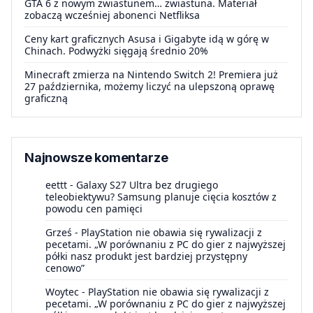
GTA 6 z nowym zwiastunem… zwiastuna. Materiał
zobaczą wcześniej abonenci Netfliksa
Ceny kart graficznych Asusa i Gigabyte idą w górę w
Chinach. Podwyżki sięgają średnio 20%
Minecraft zmierza na Nintendo Switch 2! Premiera już
27 października, możemy liczyć na ulepszoną oprawę
graficzną
Najnowsze komentarze
eettt
-
Galaxy S27 Ultra bez drugiego
teleobiektywu? Samsung planuje cięcia kosztów z
powodu cen pamięci
Grześ
-
PlayStation nie obawia się rywalizacji z
pecetami. „W porównaniu z PC do gier z najwyższej
półki nasz produkt jest bardziej przystępny
cenowo”
Woytec
-
PlayStation nie obawia się rywalizacji z
pecetami. „W porównaniu z PC do gier z najwyższej