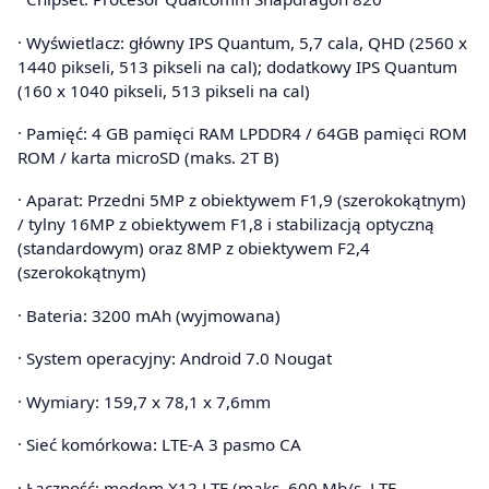
· Wyświetlacz: główny IPS Quantum, 5,7 cala, QHD (2560 x
1440 pikseli, 513 pikseli na cal); dodatkowy IPS Quantum
(160 x 1040 pikseli, 513 pikseli na cal)
· Pamięć: 4 GB pamięci RAM LPDDR4 / 64GB pamięci ROM
ROM / karta microSD (maks. 2T B)
· Aparat: Przedni 5MP z obiektywem F1,9 (szerokokątnym)
/ tylny 16MP z obiektywem F1,8 i stabilizacją optyczną
(standardowym) oraz 8MP z obiektywem F2,4
(szerokokątnym)
· Bateria: 3200 mAh (wyjmowana)
· System operacyjny: Android 7.0 Nougat
· Wymiary: 159,7 x 78,1 x 7,6mm
· Sieć komórkowa: LTE-A 3 pasmo CA
· Łączność: modem X12 LTE (maks. 600 Mb/s, LTE