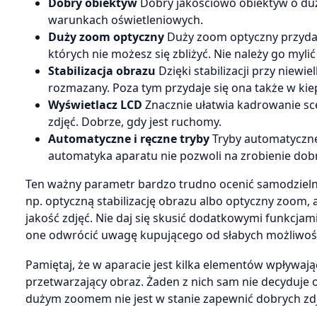
Dobry obiektyw
Dobry jakościowo obiektyw o duż
warunkach oświetleniowych.
Duży zoom optyczny
Duży zoom optyczny przyda
których nie możesz się zbliżyć. Nie należy go my
Stabilizacja obrazu
Dzięki stabilizacji przy niewi
rozmazany. Poza tym przydaje się ona także w ki
Wyświetlacz LCD
Znacznie ułatwia kadrowanie sc
zdjęć. Dobrze, gdy jest ruchomy.
Automatyczne i ręczne tryby
Tryby automatyczne
automatyka aparatu nie pozwoli na zrobienie dobr
Ten ważny parametr bardzo trudno ocenić samodzieln
np. optyczną stabilizację obrazu albo optyczny zoom, 
jakość zdjęć. Nie daj się skusić dodatkowymi funkcjami
one odwrócić uwagę kupującego od słabych możliwośc
Pamiętaj, że w aparacie jest kilka elementów wpływają
przetwarzający obraz. Żaden z nich sam nie decyduje o
dużym zoomem nie jest w stanie zapewnić dobrych zdj