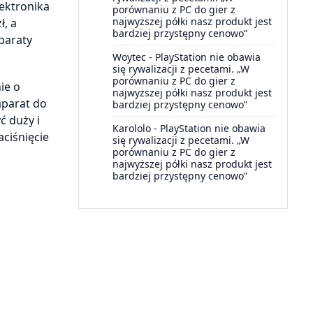
ektronika
porównaniu z PC do gier z
najwyższej półki nasz produkt jest
ł, a
bardziej przystępny cenowo”
paraty
Woytec
-
PlayStation nie obawia
się rywalizacji z pecetami. „W
porównaniu z PC do gier z
ie o
najwyższej półki nasz produkt jest
aparat do
bardziej przystępny cenowo”
ć duży i
Karololo
-
PlayStation nie obawia
aciśnięcie
się rywalizacji z pecetami. „W
porównaniu z PC do gier z
najwyższej półki nasz produkt jest
bardziej przystępny cenowo”