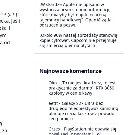
„W skardze Apple nie opisano w
wystarczającym stopniu informacji,
raty, np.
które miałyby być objęte ochroną
tajemnicy handlowej”. OpenAI żąda
ka. Jeśli
odrzucenia pozwu
ści i
rym
„Około 90% naszej sprzedaży stanowią
kopie cyfrowe”. Capcom nie przejmuje
za od
się śmiercią gier na płytach
Najnowsze komentarze
Olin
-
„To nie jest kradzież, to jest
praktycznie za darmo”. RTX 3050
kupiony w cenie kawy
eettt
-
Galaxy S27 Ultra bez
drugiego teleobiektywu? Samsung
planuje cięcia kosztów z powodu
i
cen pamięci
ą
Grześ
-
PlayStation nie obawia się
, za
rywalizacji z pecetami. „W