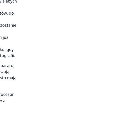
w słabych
tów, do
 zostanie
h już
ku, gdy
ografii.
aparatu,
szają
ęsto mają
procesor
w z