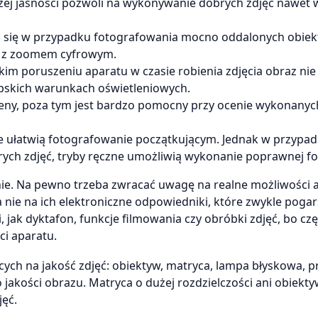
ej jasności pozwoli na wykonywanie dobrych zdjęć nawet 
 się w przypadku fotografowania mocno oddalonych obiek
lić z zoomem cyfrowym.
elkim poruszeniu aparatu w czasie robienia zdjęcia obraz nie
epskich warunkach oświetleniowych.
eny, poza tym jest bardzo pomocny przy ocenie wykonanyc
 ułatwią fotografowanie początkującym. Jednak w przypad
ych zdjęć, tryby ręczne umożliwią wykonanie poprawnej fot
ie. Na pewno trzeba zwracać uwagę na realne możliwości 
a nie na ich elektroniczne odpowiedniki, które zwykle pogar
, jak dyktafon, funkcje filmowania czy obróbki zdjęć, bo cz
i aparatu.
cych na jakość zdjęć: obiektyw, matryca, lampa błyskowa, 
 jakości obrazu. Matryca o dużej rozdzielczości ani obiekty
ęć.