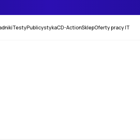
adniki
Testy
Publicystyka
CD-Action
Sklep
Oferty pracy IT