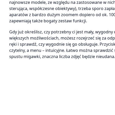
najnowsze modele, ze względu na zastosowane w nich n
sterująca, współczesne obiektywy), trzeba sporo zapłac
aparatów z bardzo dużym zoomem dopiero od ok. 1000
zapewniają także bogaty zestaw funkcji.
Gdy już określisz, czy potrzebny ci jest mały, wygodn
większych możliwościach, możesz rozejrzeć się za odp
ręki i sprawdź, czy wygodnie się go obsługuje. Przyci
czytelny, a menu – intuicyjne. Łatwo można sprawdzić s
spustu migawki, znaczna liczba zdjęć będzie nieudana