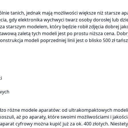
ie tanich, jednak mają możliwości większe niż starsze apa
ia, gdy elektronika wychwyci twarz osoby dorosłej lub dziec
za starszym modelem, który będzie robił zdjęcia dobrej jako
tawową zaletą tych modeli jest po prostu niższa cena. Dob
strukcja modeli poprzedniej linii jest o blisko 500 zł tańs
i
wych
ardzo różne modele aparatów: od ultrakompaktowych model
oszuli, aż po aparaty, które swoimi możliwościami i jakości
parat cyfrowy można kupić już za ok. 400 złotych. Niestety