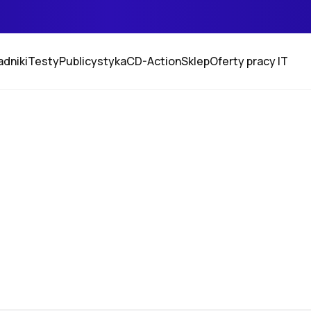
adniki
Testy
Publicystyka
CD-Action
Sklep
Oferty pracy IT