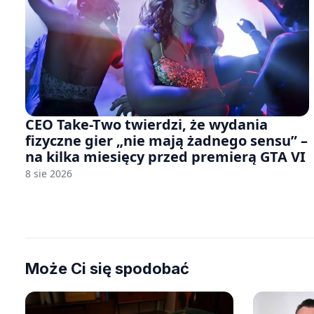
CEO Take-Two twierdzi, że wydania
fizyczne gier „nie mają żadnego sensu” –
na kilka miesięcy przed premierą GTA VI
8 sie 2026
Może Ci się spodobać