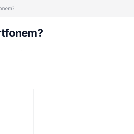
fonem?
rtfonem?