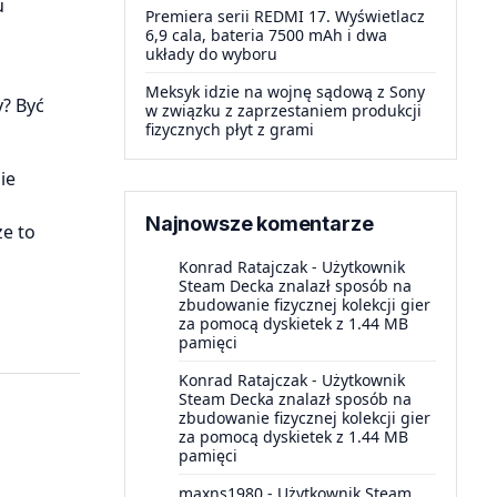
u
Premiera serii REDMI 17. Wyświetlacz
6,9 cala, bateria 7500 mAh i dwa
układy do wyboru
Meksyk idzie na wojnę sądową z Sony
y? Być
w związku z zaprzestaniem produkcji
fizycznych płyt z grami
ie
Najnowsze komentarze
że to
Konrad Ratajczak
-
Użytkownik
Steam Decka znalazł sposób na
zbudowanie fizycznej kolekcji gier
za pomocą dyskietek z 1.44 MB
pamięci
Konrad Ratajczak
-
Użytkownik
Steam Decka znalazł sposób na
zbudowanie fizycznej kolekcji gier
za pomocą dyskietek z 1.44 MB
pamięci
maxns1980
-
Użytkownik Steam