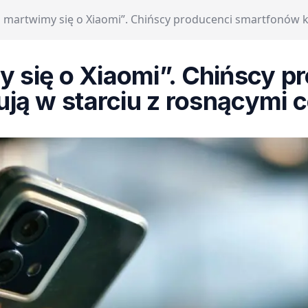
j martwimy się o Xiaomi”. Chińscy producenci smartfonów k
y się o Xiaomi”. Chińscy 
lują w starciu z rosnącymi 