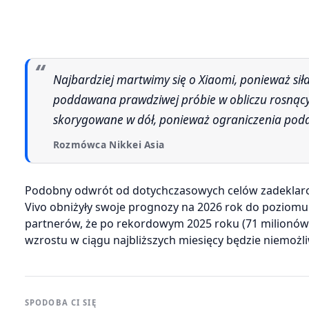
Najbardziej martwimy się o Xiaomi, ponieważ siła tej marki, oparta na przystępnych cenach, jest obecnie
poddawana prawdziwej próbie w obliczu rosnący
skorygowane w dół, ponieważ ograniczenia podaż
Rozmówca Nikkei Asia
Podobny odwrót od dotychczasowych celów zadeklaro
Vivo obniżyły swoje prognozy na 2026 rok do poziomu
partnerów, że po rekordowym 2025 roku (71 milionó
wzrostu w ciągu najbliższych miesięcy będzie niemożl
SPODOBA CI SIĘ