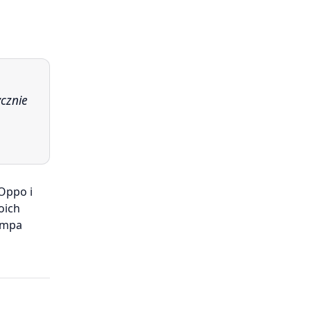
cznie
Oppo i
oich
empa