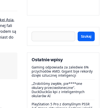
kei Asia
,
ej fali
owodem są
Szukaj
miast do
Ostatnie wpisy
Gaming odpowiada za zaledwie 6%
przychodów AMD. Gigant bije rekordy
dzięki sztucznej inteligencji
„Zrobiliśmy zwykłe, pie****one
okulary przeciwsłoneczne”.
DuckDuckGo kpi z inteligentnych
okularów AI
PlayStation 5 Pro z domyślnym PSSR