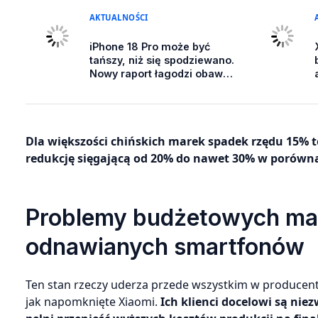
AKTUALNOŚCI
iPhone 18 Pro może być
tańszy, niż się spodziewano.
Nowy raport łagodzi obawy
przed drastyczną podwyżką
ceny
Dla większości chińskich marek spadek rzędu 15% 
redukcję sięgającą od 20% do nawet 30% w porówna
Problemy budżetowych mar
odnawianych smartfonów
Ten stan rzeczy uderza przede wszystkim w producentów
jak napomknięte Xiaomi.
Ich klienci docelowi są nie