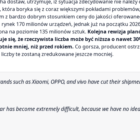
ucha dostaw, utrzymuje, iż sytuacja zdecydowanie nie należy
y, która boryka się z coraz większymi pokładami problemó
im z bardzo dobrym stosunkiem ceny do jakości oferowan
 rynek 170 milionów urządzeń, jednak już na początku 202
lona na poziomie 135 milionów sztuk.
Kolejna rewizja pla
je się, że rzeczywista liczba może być niższa o nawet 30
tnie mniej, niż przed rokiem.
Co gorsza, producent ostrz
 liczby te zostaną zredukowane jeszcze mocniej.
ar has become extremely difficult, because we have no ide