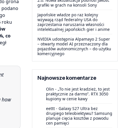
2.0. Nowa aktualizacja podnosi jakość
 do grona
grafiki w grach na konsoli Sony
w, podano
ego
Japońskie władze po raz kolejny
wzywają rząd federalny USA do
6 roku
zaprzestania naruszania własności
nów
intelektualnej japońskich gier i anime
%, co
NVIDIA udostępnia Alpamayo 2 Super
egł
– otwarty model AI przeznaczony dla
pojazdów autonomicznych – do użytku
komercyjnego
Najnowsze komentarze
Olin
-
„To nie jest kradzież, to jest
praktycznie za darmo”. RTX 3050
kupiony w cenie kawy
a how
eettt
-
Galaxy S27 Ultra bez
drugiego teleobiektywu? Samsung
planuje cięcia kosztów z powodu
cen pamięci