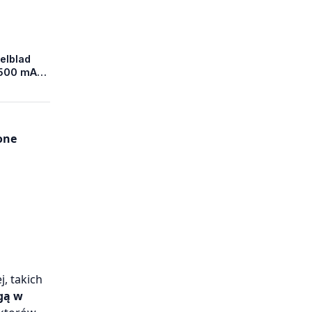
elblad
7500 mAh
u
one
, takich
ogą w