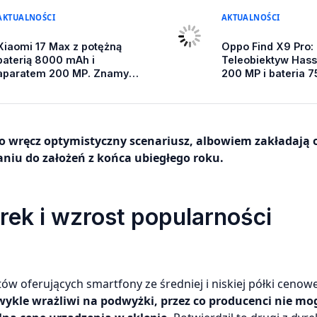
AKTUALNOŚCI
AKTUALNOŚCI
Xiaomi 17 Max z potężną
Oppo Find X9 Pro:
baterią 8000 mAh i
Teleobiektyw Hass
aparatem 200 MP. Znamy
200 MP i bateria 
datę chińskiej premiery
w nowym flagowc
nowego flagowca
to wręcz optymistyczny scenariusz, albowiem zakładają 
niu do założeń z końca ubiegłego roku.
ek i wzrost popularności
 oferujących smartfony ze średniej i niskiej półki cenowej
zwykle wrażliwi na podwyżki, przez co producenci nie m