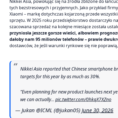
Nikkei Asia, powołując się na źródła zbliżone do łańc
tych bezstresowych i przyjemnych. Jako przykład firm
Xiaomi – markę dotychczas kojarzoną przede wszystk
sprzętu. W 2025 roku przedsiębiorstwo dostarczyło na
szacowana sprzedaż na kolejne miesiące została usta
przyniosła jeszcze gorsze wieści, albowiem prognozu
dałoby nam 95 milionów telefonów – prawie dwukro
dostawców, że jeśli warunki rynkowe się nie poprawią,
Nikkei Asia reported that Chinese smartphone brands such as Xiaomi, OPPO, and vivo have cut their shipment
targets for this year by as much as 30%.
“Even planning for new product launches next ye
we can actually…
pic.twitter.com/0hkqX7XZno
— Jukan @ICML (@jukan05)
June 30, 2026