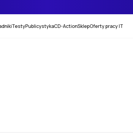
adniki
Testy
Publicystyka
CD-Action
Sklep
Oferty pracy IT