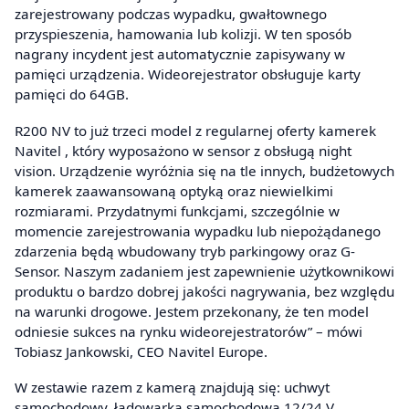
zarejestrowany podczas wypadku, gwałtownego
przyspieszenia, hamowania lub kolizji. W ten sposób
nagrany incydent jest automatycznie zapisywany w
pamięci urządzenia. Wideorejestrator obsługuje karty
pamięci do 64GB.
R200 NV to już trzeci model z regularnej oferty kamerek
Navitel , który wyposażono w sensor z obsługą night
vision. Urządzenie wyróżnia się na tle innych, budżetowych
kamerek zaawansowaną optyką oraz niewielkimi
rozmiarami. Przydatnymi funkcjami, szczególnie w
momencie zarejestrowania wypadku lub niepożądanego
zdarzenia będą wbudowany tryb parkingowy oraz G-
Sensor. Naszym zadaniem jest zapewnienie użytkownikowi
produktu o bardzo dobrej jakości nagrywania, bez względu
na warunki drogowe. Jestem przekonany, że ten model
odniesie sukces na rynku wideorejestratorów” – mówi
Tobiasz Jankowski, CEO Navitel Europe.
W zestawie razem z kamerą znajdują się: uchwyt
samochodowy, ładowarka samochodowa 12/24 V,