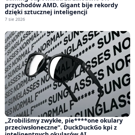
przychodów AMD. Gigant bije rekordy
dzięki sztucznej inteligencji
7 sie 2026
„Zrobiliśmy zwykłe, pie****one okulary
przeciwsłoneczne”. DuckDuckGo kpi z
inteligentnych okularów AI