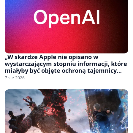
„W skardze Apple nie opisano w
wystarczającym stopniu informacji, które
miałyby być objęte ochroną tajemnicy
handlowej”. OpenAI żąda odrzucenia
7 sie 2026
pozwu