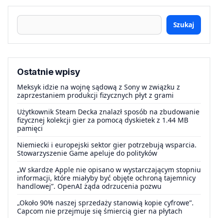
Szukaj
Ostatnie wpisy
Meksyk idzie na wojnę sądową z Sony w związku z
zaprzestaniem produkcji fizycznych płyt z grami
Użytkownik Steam Decka znalazł sposób na zbudowanie
fizycznej kolekcji gier za pomocą dyskietek z 1.44 MB
pamięci
Niemiecki i europejski sektor gier potrzebują wsparcia.
Stowarzyszenie Game apeluje do polityków
„W skardze Apple nie opisano w wystarczającym stopniu
informacji, które miałyby być objęte ochroną tajemnicy
handlowej”. OpenAI żąda odrzucenia pozwu
„Około 90% naszej sprzedaży stanowią kopie cyfrowe”.
Capcom nie przejmuje się śmiercią gier na płytach