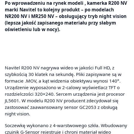
Po wprowadzeniu na rynek modeli , kamerka R200 NV
marki Navitel to kolejny produkt – po modelach
NR200 NV i MR250 NV – obsługujący tryb night vision
(lepsza jakość zapisanego materiału przy słabym
oświetleniu lub w nocy).
Navitel R200 NV nagrywa wideo w jakości Full HD, z
szybkością 30 klatek na sekundę. Pliki zapisywane są w
formacie .MOV, a kąt widzenia obiektywu wynosi 140°.
Urządzenie wyposażono w 2-calowy wyświetlacz TFT o
rozdzielczości 320×240. Sercem urządzenia jest procesor
JL5601. W modelu R200 NV producent zdecydował się
zastosować zaawansowany sensor GC2053 z obsługą
night vision.
Soczewkę wykonano z 4-warstwowego szkła. Wbudowany
czujnik G-Sensor rejestruje i chroni materiał wideo