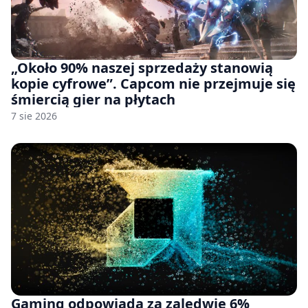
„Około 90% naszej sprzedaży stanowią
kopie cyfrowe”. Capcom nie przejmuje się
śmiercią gier na płytach
7 sie 2026
Gaming odpowiada za zaledwie 6%