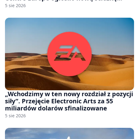
odwoławczą dla firm i konsumentów
5 sie 2026
„Wchodzimy w ten nowy rozdział z pozycji
siły”. Przejęcie Electronic Arts za 55
miliardów dolarów sfinalizowane
5 sie 2026