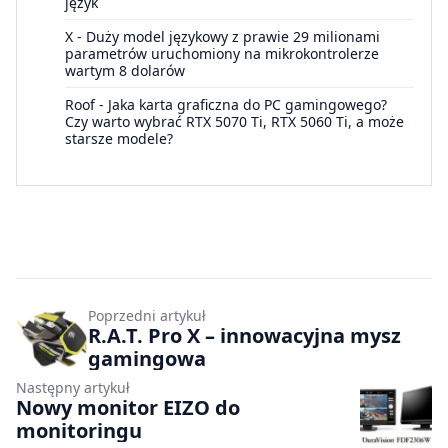
język
X
-
Duży model językowy z prawie 29 milionami
parametrów uruchomiony na mikrokontrolerze
wartym 8 dolarów
Roof
-
Jaka karta graficzna do PC gamingowego?
Czy warto wybrać RTX 5070 Ti, RTX 5060 Ti, a może
starsze modele?
Poprzedni artykuł
R.A.T. Pro X – innowacyjna mysz
gamingowa
Następny artykuł
Nowy monitor EIZO do
monitoringu