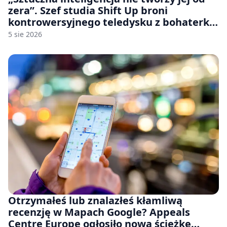
zera”. Szef studia Shift Up broni
kontrowersyjnego teledysku z bohaterką
Stellar Blade: Blood Rain
5 sie 2026
Otrzymałeś lub znalazłeś kłamliwą
recenzję w Mapach Google? Appeals
Centre Europe ogłosiło nową ścieżkę