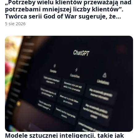
„Potrzeby wielu klientów przeważają nad
potrzebami mniejszej liczby klientów”.
Twórca serii God of War sugeruje, że
rozumie, dlaczego Sony rezygnuje z gier
5 sie 2026
na płytach
Modele sztucznej inteligencji, takie jak