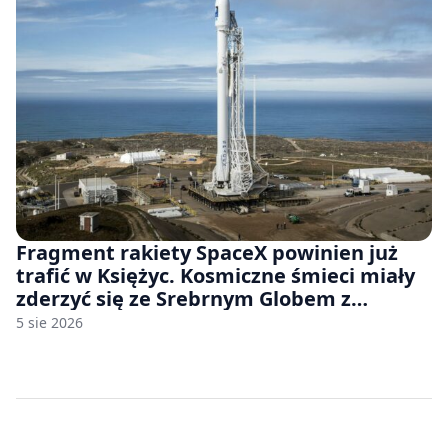
Fragment rakiety SpaceX powinien już
trafić w Księżyc. Kosmiczne śmieci miały
zderzyć się ze Srebrnym Globem z
prędkością 8690 km/h
5 sie 2026