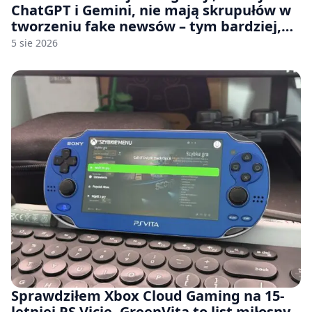
ChatGPT i Gemini, nie mają skrupułów w
tworzeniu fake newsów – tym bardziej,
jeśli rozmawiasz z nimi po polsku
5 sie 2026
Sprawdziłem Xbox Cloud Gaming na 15-
letniej PS Vicie. GreenVita to list miłosny