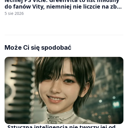
do fanów Vity, niemniej nie liczcie na zbyt
wiele [FELIETON]
5 sie 2026
Może Ci się spodobać
„Sztuczna inteligencja nie tworzy jej od