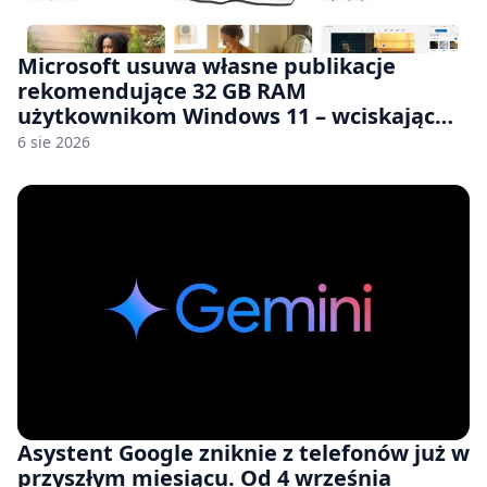
Microsoft usuwa własne publikacje
rekomendujące 32 GB RAM
użytkownikom Windows 11 – wciskając
nam przy tym komputery z 8 GB RAM po
6 sie 2026
zawyżonych cenach
Asystent Google zniknie z telefonów już w
przyszłym miesiącu. Od 4 września